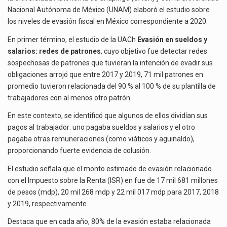
La inversión fija bruta en México registró un aumento de 1.1% interanual en mayo de…
FISCAL
Nacional Autónoma de México (UNAM) elaboró el estudio sobre
PARA
los niveles de evasión fiscal en México correspondiente a 2020.
El gobierno de Estados Unidos anunciará un arancel del 15 % sobre los productos fabricados…
2020
En primer término, el estudio de la UACh
Evasión en sueldos y
El Departamento de Agricultura de Estados Unidos (USDA) suspendió el 5 de agosto de 2026…
salarios: redes de patrones
, cuyo objetivo fue detectar redes
sospechosas de patrones que tuvieran la intención de evadir sus
obligaciones arrojó que entre 2017 y 2019, 71 mil patrones en
promedio tuvieron relacionada del 90 % al 100 % de su plantilla de
trabajadores con al menos otro patrón.
En este contexto, se identificó que algunos de ellos dividían sus
pagos al trabajador: uno pagaba sueldos y salarios y el otro
pagaba otras remuneraciones (como viáticos y aguinaldo),
proporcionando fuerte evidencia de colusión.
El estudio señala que el monto estimado de evasión relacionado
con el Impuesto sobre la Renta (ISR) en fue de 17 mil 681 millones
de pesos (mdp), 20 mil 268 mdp y 22 mil 017 mdp para 2017, 2018
y 2019, respectivamente.
Destaca que en cada año, 80% de la evasión estaba relacionada