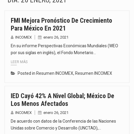
DÍA:
26 ENERO, 2021
La inversión fija bruta en México registró un aumento de 1.1% interanual en mayo de…
FMI Mejora Pronóstico De Crecimiento
El gobierno de Estados Unidos anunciará un arancel del 15 % sobre los productos fabricados…
Para México En 2021
El Departamento de Agricultura de Estados Unidos (USDA) suspendió el 5 de agosto de 2026…
INCOMEX
enero 26, 2021
En su informe Perspectivas Económicas Mundiales (WEO
El derecho a la previsibilidad de los horarios de trabajo en turnos rotativos podría ser…
por sus siglas en inglés), el Fondo Monetario…
LEER MÁS
La industria manufacturera de exportación afiliada a Index en Nuevo León ha alcanzado hasta 10%…
Posted in
Resumen INCOMEX
,
Resumen INCOMEX
Las métricas tradicionales de los parques industriales —absorción, ocupación y metros cuadrados desarrollados— resultan insuficientes…
El superávit comercial de México con Estados Unidos alcanzó 102,581 millones de dólares (mdd) en…
IED Cayó 42% A Nivel Global; México De
Los Menos Afectados
El Tribunal Federal de Justicia Administrativa (TFJA), a través de su Segunda Sala Regional en…
INCOMEX
enero 26, 2021
De acuerdo con datos de la Conferencia de las Naciones
Unidas sobre Comercio y Desarrollo (UNCTAD),…