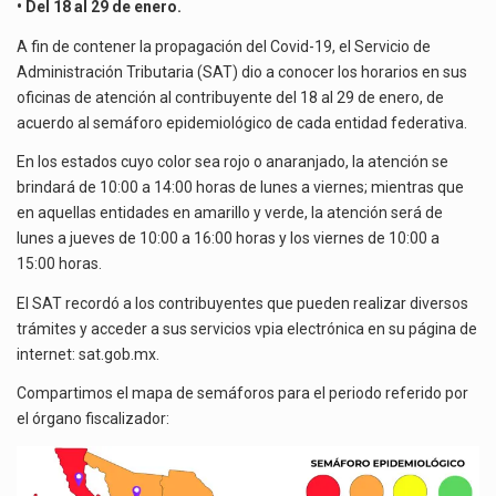
ATENCIÓN
La inversión fija bruta en México registró un aumento de 1.1% interanual en mayo de…
• Del 18 al 29 de enero.
DEL
A fin de contener la propagación del Covid-19, el Servicio de
SAT
El gobierno de Estados Unidos anunciará un arancel del 15 % sobre los productos fabricados…
Administración Tributaria (SAT) dio a conocer los horarios en sus
DE
oficinas de atención al contribuyente del 18 al 29 de enero, de
ACUERDO
El Departamento de Agricultura de Estados Unidos (USDA) suspendió el 5 de agosto de 2026…
AL
acuerdo al semáforo epidemiológico de cada entidad federativa.
SEMÁFORO
En los estados cuyo color sea rojo o anaranjado, la atención se
POR
brindará de 10:00 a 14:00 horas de lunes a viernes; mientras que
REGIONES
en aquellas entidades en amarillo y verde, la atención será de
lunes a jueves de 10:00 a 16:00 horas y los viernes de 10:00 a
15:00 horas.
El SAT recordó a los contribuyentes que pueden realizar diversos
trámites y acceder a sus servicios vpia electrónica en su página de
internet: sat.gob.mx.
Compartimos el mapa de semáforos para el periodo referido por
el órgano fiscalizador: