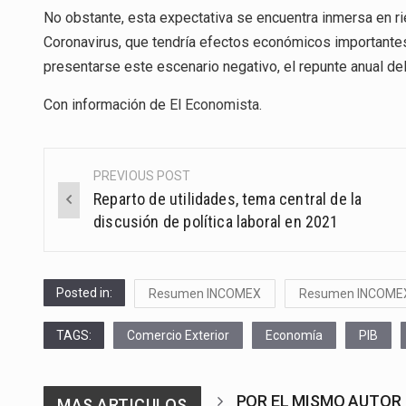
No obstante, esta expectativa se encuentra inmersa en ri
Coronavirus, que tendría efectos económicos importantes 
presentarse este escenario negativo, el repunte anual de
Con información de
El Economista
.
PREVIOUS POST
Post
Reparto de utilidades, tema central de la
navigation
discusión de política laboral en 2021
Posted in:
Resumen INCOMEX
Resumen INCOME
TAGS:
Comercio Exterior
Economía
PIB
POR EL MISMO AUTOR
MAS ARTICULOS