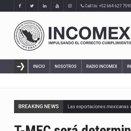
Call Us: +52 664 627 759
INICIO
NOSOTROS
RADIO INCOMEX
I
BREAKING NEWS
Las exportaciones mexicanas de
En el primer semestre de 2026, 
T-MEC será determin