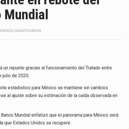
America (CPA) solicitó al gobierno de Estados Unidos mantener 
 Mundial
s en México se considera totalmente preparada para la…
e las inspecciones sanitarias del Departamento de Agricultura 
EN
TARIOS DESACTIVADOS
T-
nados a empresas IMMEX rara vez nacen de una interpretación 
MEC
SERÁ
DETERMINANTE
ana concentra más de la mitad de las quejas bajo el Mecanismo…
EN
REBOTE
 un repunte gracias al funcionamiento del Tratado entre
ico registró un aumento de 1.1% interanual en mayo de…
DEL
 julio de 2020.
PIB
anunciará un arancel del 15 % sobre los productos fabricados…
MEXICANO:
bote estadístico para México se mantiene sin cambios
BANCO
a de Estados Unidos (USDA) suspendió el 5 de agosto de 2026…
ese al ajuste sobre su estimación de la caída observada en
MUNDIAL
 Banco Mundial enfatizó que el panorama para México será
ida que Estados Unidos se recupere.