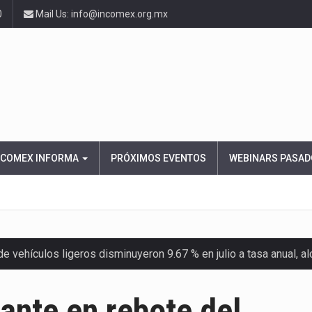
0
Mail Us: info@incomex.org.mx
NCOMEX INFORMA
PRÓXIMOS EVENTOS
WEBINARS PASAD
 vehículos ligeros disminuyeron 9.67 % en julio a tasa anual, 
el Servicio de Administración Tributaria (SAT) cobró un total…
ante en rebote del