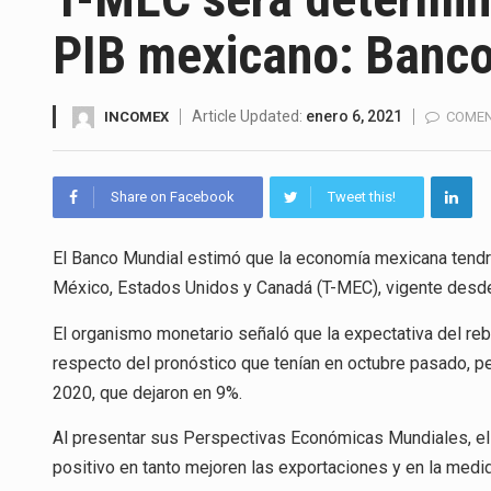
La Coalition for a Prosperous 
PIB mexicano: Banco
Solo el 17.8 % de las empresa
Ante la suspensión temporal d
Article Updated:
enero 6, 2021
INCOMEX
COMEN
Los créditos fiscales determi
Share on Facebook
Tweet this!
La industria automotriz mexic
El Banco Mundial estimó que la economía mexicana tendrá
La inversión fija bruta en Méx
México, Estados Unidos y Canadá (T-MEC), vigente desde
El gobierno de Estados Unidos 
El organismo monetario señaló que la expectativa del re
El Departamento de Agricultur
respecto del pronóstico que tenían en octubre pasado, p
2020, que dejaron en 9%.
Al presentar sus Perspectivas Económicas Mundiales, el
positivo en tanto mejoren las exportaciones y en la med