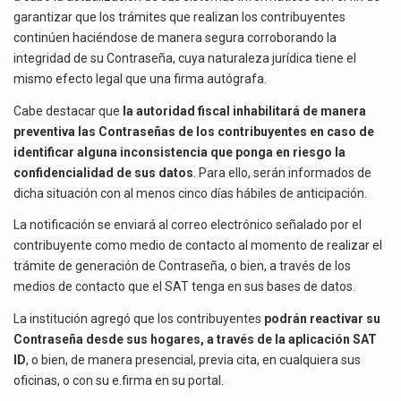
La inversión fija bruta en México registró un aumento de 1.1% interanual en mayo de…
garantizar que los trámites que realizan los contribuyentes
continúen haciéndose de manera segura corroborando la
El gobierno de Estados Unidos anunciará un arancel del 15 % sobre los productos fabricados…
integridad de su Contraseña, cuya naturaleza jurídica tiene el
mismo efecto legal que una firma autógrafa.
El Departamento de Agricultura de Estados Unidos (USDA) suspendió el 5 de agosto de 2026…
Cabe destacar que
la autoridad fiscal inhabilitará de manera
preventiva las Contraseñas de los contribuyentes en caso de
identificar alguna inconsistencia que ponga en riesgo la
confidencialidad de sus datos
. Para ello, serán informados de
dicha situación con al menos cinco días hábiles de anticipación.
La notificación se enviará al correo electrónico señalado por el
contribuyente como medio de contacto al momento de realizar el
trámite de generación de Contraseña, o bien, a través de los
medios de contacto que el SAT tenga en sus bases de datos.
La institución agregó que los contribuyentes
podrán reactivar su
Contraseña desde sus hogares, a través de la aplicación SAT
ID
, o bien, de manera presencial, previa cita, en cualquiera sus
oficinas, o con su e.firma en su portal.