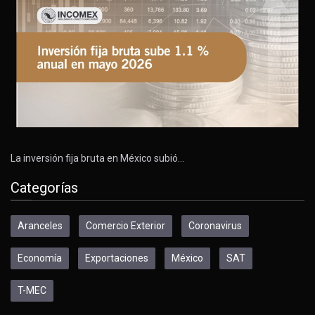
La inversión fija bruta en México subió…
Categorías
Aranceles
Comercio Exterior
Coronavirus
Economía
Exportaciones
México
SAT
T-MEC