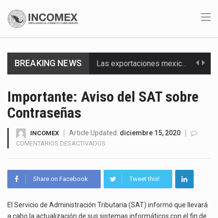
BREAKING NEWS
Las exportaciones mexicanas de vehículos ligeros disminuyeron 9.67 % en julio a tasa anual, alcanzando…
En el primer semestre de 2026, el Servicio de Administración Tributaria (SAT) cobró un total…
Importante: Aviso del SAT sobre
Contraseñas
La Coalition for a Prosperous America (CPA) solicitó al gobierno de Estados Unidos mantener e…
Solo el 17.8 % de las empresas en México se considera totalmente preparada para la…
Article Updated:
diciembre 15, 2020
INCOMEX
EN
COMENTARIOS DESACTIVADOS
IMPORTANTE:
Ante la suspensión temporal de las inspecciones sanitarias del Departamento de Agricultura de Estados Unidos…
AVISO
DEL
Los créditos fiscales determinados a empresas IMMEX rara vez nacen de una interpretación equivocada de…
Share on Facebook
Tweet this!
SAT
SOBRE
La industria automotriz mexicana concentra más de la mitad de las quejas bajo el Mecanismo…
CONTRASEÑAS
El Servicio de Administración Tributaria (SAT) informó que llevará
a cabo la actualización de sus sistemas informáticos con el fin de