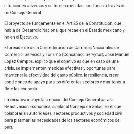
La inversión fija bruta en México registró un aumento de 1.1% interanual en mayo de…
REACTIVACIÓN
situaciones adversas y se tomen medidas oportunas a través de
ECONÓMICA
un Consejo General.
El gobierno de Estados Unidos anunciará un arancel del 15 % sobre los productos fabricados…
El proyecto se fundamenta en el Art.25 de la Constitución, que
El Departamento de Agricultura de Estados Unidos (USDA) suspendió el 5 de agosto de 2026…
habla del Desarrollo Nacional que recae en el Estado mexicano y
no en el Ejecutivo.
El presidente de la Confederación de Cámaras Nacionales de
Comercio, Servicios y Turismo (Concanaco Servytur), José Manuel
López Campos, explicó que el objetivo es que en caso de una
crisis, se implementen medidas efectivas y oportunas para
mantener la efectividad del gasto público, la resiliencia, crear
condiciones de apoyo para los diferentes sectores y mantener a
flote la economía.
La iniciativa incluye la creación del Consejo General para la
Reactivación Económica, similar al Consejo de Salud, en el que
colaborarían autoridades, sectores productivos y sociedad civil
para plasmar las necesidades de los sectores económicos del
país.