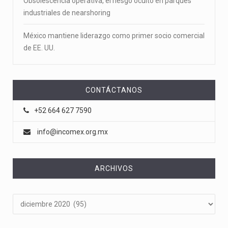
Obsolescencia operativa, el riesgo oculto en parques
industriales de nearshoring
México mantiene liderazgo como primer socio comercial
de EE. UU.
CONTÁCTANOS
+52 664 627 7590
info@incomex.org.mx
ARCHIVOS
Archivos