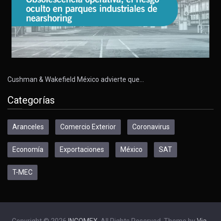
Cushman & Wakefield México advierte que…
Categorías
Aranceles
Comercio Exterior
Coronavirus
Economía
Exportaciones
México
SAT
T-MEC
Copyright © 2026
INCOMEX
. All Rights Reserved. Theme by
Via-