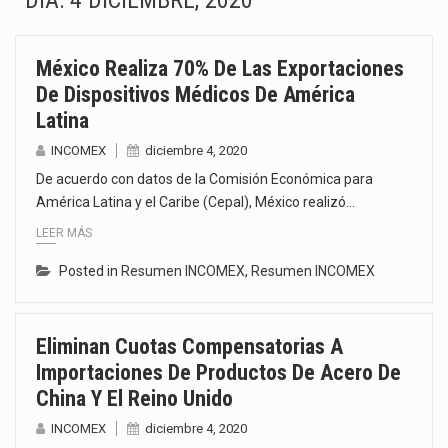
DÍA:
4 DICIEMBRE, 2020
El superávit comercial de México con Estados Unidos alcanzó 102,581 millones de dólares (mdd) en…
México Realiza 70% De Las Exportaciones
El Tribunal Federal de Justicia Administrativa (TFJA), a través de su Segunda Sala Regional en…
De Dispositivos Médicos De América
Latina
El Gobierno de Estados Unidos ha procesado la devolución de aproximadamente 100,000 millones de dólares…
INCOMEX
diciembre 4, 2020
El mercado laboral mexicano muestra un proceso de precarización sin señales de mejora, según el…
De acuerdo con datos de la Comisión Económica para
América Latina y el Caribe (Cepal), México realizó…
La Cámara Minera de México (Camimex) proyecta una inversión total de 6,402.2 millones de dólares…
LEER MÁS
El secretario de Economía de México, Marcelo Ebrard Casaubon, sostuvo una reunión de trabajo con…
Posted in
Resumen INCOMEX
,
Resumen INCOMEX
La reforma que reduce la jornada laboral a 40 horas semanales omitió precisar su aplicación…
Eliminan Cuotas Compensatorias A
El gobierno federal creó mediante decreto la Oficina Presidencial para la Promoción de Inversiones, instancia…
Importaciones De Productos De Acero De
China Y El Reino Unido
INCOMEX
diciembre 4, 2020