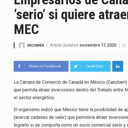
El gobierno de Estados Unidos 
‘serio’ si quiere atra
El Departamento de Agricultur
MEC
El derecho a la previsibilidad d
La industria manufacturera de 
Article Updated:
noviembre 17, 2020
INCOMEX
Share on Facebook
Tweet this!
El superávit comercial de Méx
El Tribunal Federal de Justicia
La Cámara de Comercio de Canadá en México (Cancham) pi
que permita atraer inversiones dentro del Tratado entre
El Gobierno de Estados Unidos
el sector energético.
El organismo indicó que México tiene la posibilidad de
(acercar cadenas de valor) que permitiría atraer inversio
lograrlo si se comporta como un socio comercial serio y c