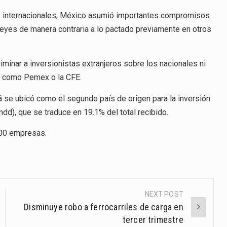
T-
MEC
s internacionales, México asumió importantes compromisos
leyes de manera contraria a lo pactado previamente en otros
inar a inversionistas extranjeros sobre los nacionales ni
s como Pemex o la CFE.
 se ubicó como el segundo país de origen para la inversión
mdd), que se traduce en 19.1% del total recibido.
300 empresas.
NEXT POST
Disminuye robo a ferrocarriles de carga en
tercer trimestre