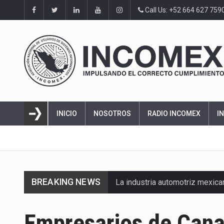
Call Us: +52 664 627 759
INICIO
NOSOTROS
RADIO INCOMEX
I
BREAKING NEWS
La industria automotriz mexic
La inversión fija bruta en Méx
Empresarios de Cana