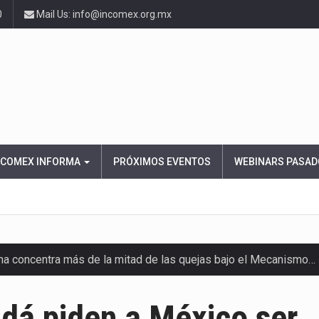
0
Mail Us: info@incomex.org.mx
NCOMEX INFORMA
PRÓXIMOS EVENTOS
WEBINARS PASAD
ana concentra más de la mitad de las quejas bajo el Mecanismo…
ico registró un aumento de 1.1% interanual en mayo de…
dá piden a México ser