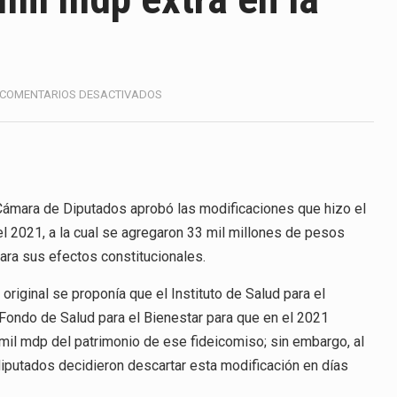
America (CPA) solicitó al gobierno de Estados Unidos mantener 
s en México se considera totalmente preparada para la…
e las inspecciones sanitarias del Departamento de Agricultura 
EN
COMENTARIOS DESACTIVADOS
SAN
nados a empresas IMMEX rara vez nacen de una interpretación 
LÁZARO
AVALA
33
ana concentra más de la mitad de las quejas bajo el Mecanismo…
MIL
MDP
 Cámara de Diputados aprobó las modificaciones que hizo el
ico registró un aumento de 1.1% interanual en mayo de…
EXTRA
el 2021, a la cual se agregaron 33 mil millones de pesos
EN
anunciará un arancel del 15 % sobre los productos fabricados…
para sus efectos constitucionales.
LA
LIF
a de Estados Unidos (USDA) suspendió el 5 de agosto de 2026…
riginal se proponía que el Instituto de Salud para el
el Fondo de Salud para el Bienestar para que en el 2021
 mil mdp del patrimonio de ese fideicomiso; sin embargo, al
 diputados decidieron descartar esta modificación en días