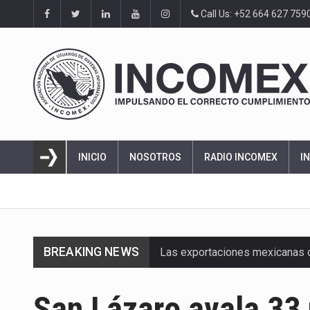
Call Us: +52 664 627 759
INICIO
NOSOTROS
RADIO INCOMEX
I
BREAKING NEWS
Las exportaciones mexicanas de
En el primer semestre de 2026, 
San Lázaro avala 33 