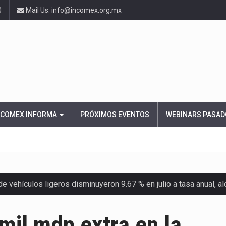
0
Mail Us: info@incomex.org.mx
NCOMEX INFORMA
PRÓXIMOS EVENTOS
WEBINARS PASAD
 vehículos ligeros disminuyeron 9.67 % en julio a tasa anual, 
el Servicio de Administración Tributaria (SAT) cobró un total…
mil mdp extra en la