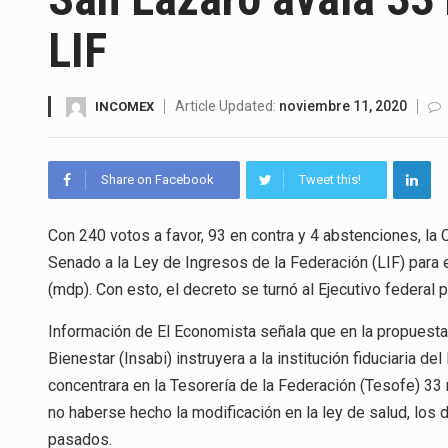
La Coalition for a Prosperous 
LIF
Solo el 17.8 % de las empresa
Ante la suspensión temporal d
Article Updated:
noviembre 11, 2020
INCOMEX
Los créditos fiscales determi
Share on Facebook
Tweet this!
La industria automotriz mexic
Con 240 votos a favor, 93 en contra y 4 abstenciones, la
La inversión fija bruta en Méx
Senado a la Ley de Ingresos de la Federación (LIF) para 
El gobierno de Estados Unidos 
(mdp). Con esto, el decreto se turnó al Ejecutivo federal 
El Departamento de Agricultur
Información de El Economista señala que en la propuesta o
Bienestar (Insabi) instruyera a la institución fiduciaria d
concentrara en la Tesorería de la Federación (Tesofe) 33
no haberse hecho la modificación en la ley de salud, los
pasados.