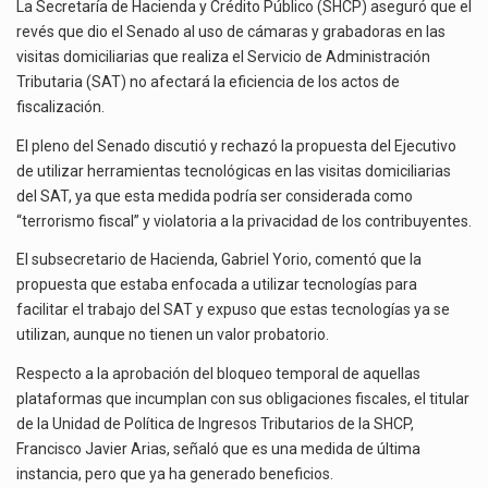
NO
La Secretaría de Hacienda y Crédito Público (SHCP) aseguró que el
AFECTARÁ
El gobierno de Estados Unidos anunciará un arancel del 15 % sobre los productos fabricados…
revés que dio el Senado al uso de cámaras y grabadoras en las
EFICIENCIA
visitas domiciliarias que realiza el Servicio de Administración
DEL
El Departamento de Agricultura de Estados Unidos (USDA) suspendió el 5 de agosto de 2026…
Tributaria (SAT) no afectará la eficiencia de los actos de
SAT:
fiscalización.
SHCP
El pleno del Senado discutió y rechazó la propuesta del Ejecutivo
de utilizar herramientas tecnológicas en las visitas domiciliarias
del SAT, ya que esta medida podría ser considerada como
“terrorismo fiscal” y violatoria a la privacidad de los contribuyentes.
El subsecretario de Hacienda, Gabriel Yorio, comentó que la
propuesta que estaba enfocada a utilizar tecnologías para
facilitar el trabajo del SAT y expuso que estas tecnologías ya se
utilizan, aunque no tienen un valor probatorio.
Respecto a la aprobación del bloqueo temporal de aquellas
plataformas que incumplan con sus obligaciones fiscales, el titular
de la Unidad de Política de Ingresos Tributarios de la SHCP,
Francisco Javier Arias, señaló que es una medida de última
instancia, pero que ya ha generado beneficios.