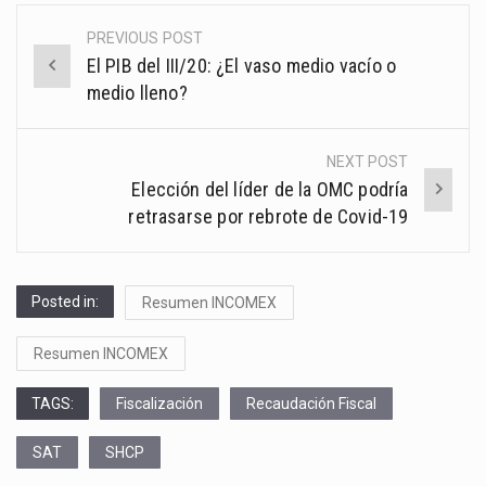
PREVIOUS POST
Post
El PIB del III/20: ¿El vaso medio vacío o
navigation
medio lleno?
NEXT POST
Elección del líder de la OMC podría
retrasarse por rebrote de Covid-19
Posted in:
Resumen INCOMEX
Resumen INCOMEX
TAGS:
Fiscalización
Recaudación Fiscal
SAT
SHCP