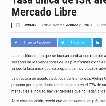
La Coalition for a Prosperous 
Mercado Libre
Solo el 17.8 % de las empresa
Ante la suspensión temporal d
Article Updated:
octubre 23, 2020
INCOMEX
CO
Los créditos fiscales determi
Share on Facebook
Tweet this!
La industria automotriz mexic
Las modificaciones que se buscan aprobar con relación a 
La inversión fija bruta en Méx
ingresos de los vendedores de las plataformas digitale
El gobierno de Estados Unidos 
ya que la tasa única que se propone es muy elevada, advi
El Departamento de Agricultur
La directora de asuntos públicos de la empresa, Alehira 
propuso por legisladores tendrá impacto en el 77% de s
mensuales e incluso, hay vendedores que no llegan a los
Ante esta situación, reveló que se encuentran en pláticas