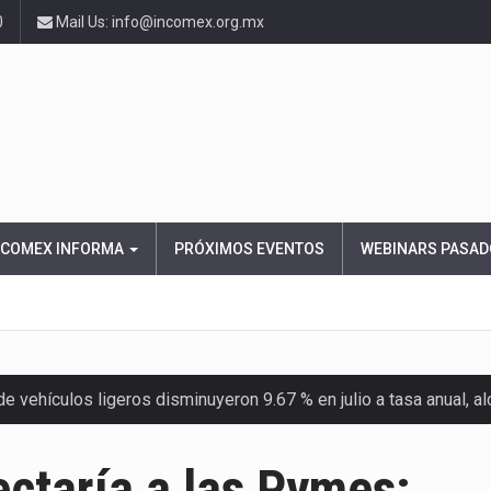
0
Mail Us: info@incomex.org.mx
NCOMEX INFORMA
PRÓXIMOS EVENTOS
WEBINARS PASAD
 vehículos ligeros disminuyeron 9.67 % en julio a tasa anual, 
el Servicio de Administración Tributaria (SAT) cobró un total…
ectaría a las Pymes: