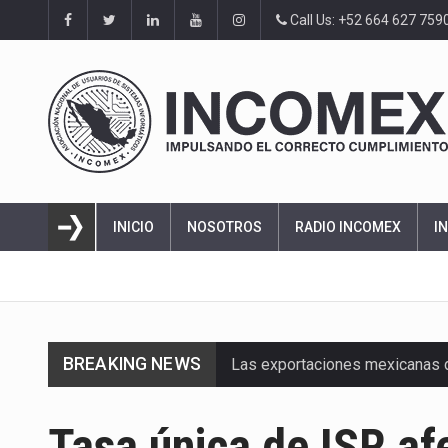
Call Us: +52 664 627 759
INICIO
NOSOTROS
RADIO INCOMEX
I
BREAKING NEWS
Las exportaciones mexicanas de
En el primer semestre de 2026, 
Tasa única de ISR af