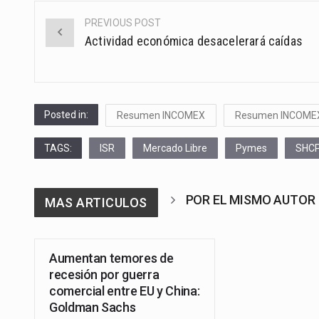
PREVIOUS POST
Post
Actividad económica desacelerará caídas
navigation
Posted in:
Resumen INCOMEX
Resumen INCOME
TAGS:
ISR
Mercado Libre
Pymes
SHC
POR EL MISMO AUTOR
MAS ARTICULOS
Aumentan temores de
recesión por guerra
comercial entre EU y China:
Goldman Sachs