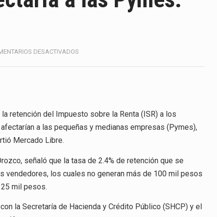
America (CPA) solicitó al gobierno de Estados Unidos mantener 
s en México se considera totalmente preparada para la…
e las inspecciones sanitarias del Departamento de Agricultura 
EN
MENTARIOS DESACTIVADOS
TASA
nados a empresas IMMEX rara vez nacen de una interpretación 
ÚNICA
DE
ISR
ana concentra más de la mitad de las quejas bajo el Mecanismo…
AFECTARÍA
A
la retención del Impuesto sobre la Renta (ISR) a los
ico registró un aumento de 1.1% interanual en mayo de…
LAS
s afectarían a las pequeñas y medianas empresas (Pymes),
PYMES:
anunciará un arancel del 15 % sobre los productos fabricados…
rtió Mercado Libre.
MERCADO
LIBRE
a de Estados Unidos (USDA) suspendió el 5 de agosto de 2026…
Orozco, señaló que la tasa de 2.4% de retención que se
us vendedores, los cuales no generan más de 100 mil pesos
 25 mil pesos.
 con la Secretaría de Hacienda y Crédito Público (SHCP) y el