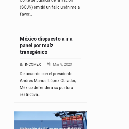
Corte de Justicia de la Nación
(SCJN) emitió un fallo unánime a
favor…
México dispuesto a ir a
panel por maíz
transgénico
INCOMEX
Mar 9, 2023
De acuerdo con el presidente
Andrés Manuel López Obrador,
México defenderá su postura
restrictiva…