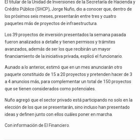
MÁS
El titular de la Unidad de Inversiones de la Secretaría de Hacienda y
DE
El superávit comercial de México con Estados Unidos alcanzó 102,581 millones de dólares (mdd) en…
Crédito Público (SHCP), Jorge Nuño, dio a conocer que, dentro de
INVERSIÓN
los próximos seis meses, presentarán entre tres y cuatro
EN
El Tribunal Federal de Justicia Administrativa (TFJA), a través de su Segunda Sala Regional en…
paquetes más de proyectos de infraestructura.
LOS
PRÓXIMOS
Los 39 proyectos de inversión presentados la semana pasada
MESES
fueron analizados a detalle y tienen permisos y trámites
avanzados, además de ser los que recibirán un mayor
financiamiento de la iniciativa privada, explicó el funcionario.
Aunado a lo anterior, estimó que en un mes anunciarán otro
paquete constituido de 15 a 20 proyectos y pretenden hacer de 3
a 4 anuncios más, para complementar un total de 150 proyectos
que se tienen considerados como potenciales.
Nuño agregó que el sector privado está participando no solo en la
elección de los que se presentarán, sino incluso han presentado
ideas y definen junto con ellos cuáles poner en marcha.
Con información de
El Financiero
.