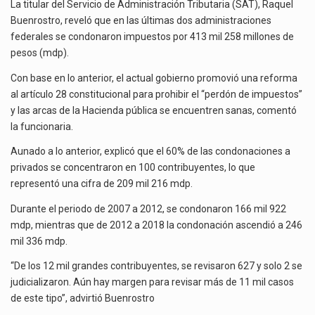
DE
La titular del Servicio de Administración Tributaria (SAT), Raquel
413
Buenrostro, reveló que en las últimas dos administraciones
La reforma que reduce la jornada laboral a 40 horas semanales omitió precisar su aplicación…
MIL
federales se condonaron impuestos por 413 mil 258 millones de
MDP
pesos (mdp).
El gobierno federal creó mediante decreto la Oficina Presidencial para la Promoción de Inversiones, instancia…
EN
LAS
Con base en lo anterior, el actual gobierno promovió una reforma
ÚLTIMAS
al artículo 28 constitucional para prohibir el “perdón de impuestos”
DOS
y las arcas de la Hacienda pública se encuentren sanas, comentó
ADMINISTRACIONES:
la funcionaria.
SAT
Aunado a lo anterior, explicó que el 60% de las condonaciones a
privados se concentraron en 100 contribuyentes, lo que
representó una cifra de 209 mil 216 mdp.
Durante el periodo de 2007 a 2012, se condonaron 166 mil 922
mdp, mientras que de 2012 a 2018 la condonación ascendió a 246
mil 336 mdp.
“De los 12 mil grandes contribuyentes, se revisaron 627 y solo 2 se
judicializaron. Aún hay margen para revisar más de 11 mil casos
de este tipo”, advirtió Buenrostro