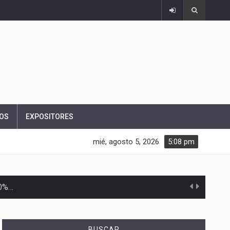
OS
EXPOSITORES
mié, agosto 5, 2026
5:08 pm
10%…
Las métricas tradicionales de los parques industriales —absorción, ocupación y metros cuadrados desarrollados— resultan insuficientes…
BUSCAR