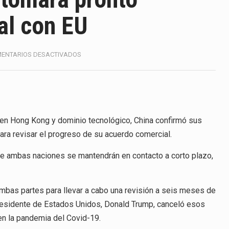
ico con Estados Unidos alcanzó 102,581 millones de dólares (m
al con EU
 Administrativa (TFJA), a través de su Segunda Sala Regional en…
 ha procesado la devolución de aproximadamente 100,000 millo
EN
ENTARIOS DESACTIVADOS
CHINA
uestra un proceso de precarización sin señales de mejora, segú
ASEGURA
QUE
RETOMARÁ
amimex) proyecta una inversión total de 6,402.2 millones de dó
PRONTO
NEGOCIACIÓN
n Hong Kong y dominio tecnológico, China confirmó sus
México, Marcelo Ebrard Casaubon, sostuvo una reunión de trabaj
COMERCIAL
ra revisar el progreso de su acuerdo comercial.
CON
da laboral a 40 horas semanales omitió precisar su aplicación…
EU
ue ambas naciones se mantendrán en contacto a corto plazo,
nte decreto la Oficina Presidencial para la Promoción de Inversi
mbas partes para llevar a cabo una revisión a seis meses de
 presidente de Estados Unidos, Donald Trump, canceló esos
en la pandemia del Covid-19.