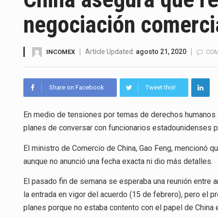
El superávit comercial de Méx
negociación comerci
El Tribunal Federal de Justicia
El Gobierno de Estados Unidos
Article Updated:
agosto 21, 2020
INCOMEX
COM
El mercado laboral mexicano m
Share on Facebook
Tweet this!
La Cámara Minera de México (C
En medio de tensiones por temas de derechos humanos e
El secretario de Economía de 
planes de conversar con funcionarios estadounidenses pa
La reforma que reduce la jorna
El ministro de Comercio de China, Gao Feng, mencionó q
El gobierno federal creó media
aunque no anunció una fecha exacta ni dio más detalles.
El pasado fin de semana se esperaba una reunión entre a
la entrada en vigor del acuerdo (15 de febrero), pero el
planes porque no estaba contento con el papel de China 