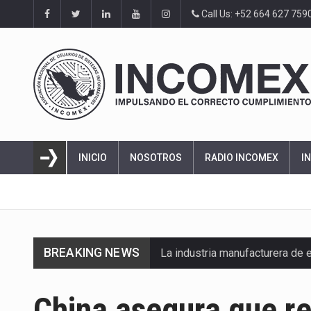
Call Us: +52 664 627 759
INICIO
NOSOTROS
RADIO INCOMEX
I
BREAKING NEWS
La industria manufacturera de 
China asegura que r