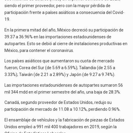
Las métricas tradicionales de los parques industriales —absorción, ocupación y metros cuadrados desarrollados— resultan insuficientes…
DE
siendo el primer proveedor, pero con la mayor pérdida de
EU
participación frente a países asiáticos a consecuencia del Covid-
El superávit comercial de México con Estados Unidos alcanzó 102,581 millones de dólares (mdd) en…
19.
El Tribunal Federal de Justicia Administrativa (TFJA), a través de su Segunda Sala Regional en…
En la primera mitad del año, México decreció su participación de
39.37 a 36.96% en las importaciones estadounidenses de
autopartes. Esto se debió al cierre de instalaciones productivas en
México, para contener el coronavirus.
Los países asiáticos que aumentaron su cuota de mercado
fueron; Corea del Sur (de 5.69 a 6.59%); Tailandia (de 2.55 a
3.33%); Taiwán (de 2.21 a 2.89%) y Japón (de 9.27 a 9.74%).
Las importaciones estadounidenses de autopartes sumaron 56
mil 344 mdd en el primer semestre del año, una baja de 28.3%.
Canadá, segundo proveedor de Estados Unidos, redujo su
participación de mercado de 11.08 a 10.12%, perdiendo 0.96%.
El ensamblaje de vehículos y la fabricación de piezas de Estados
Unidos empleó a 991 mil 400 trabajadores en 2019, según la