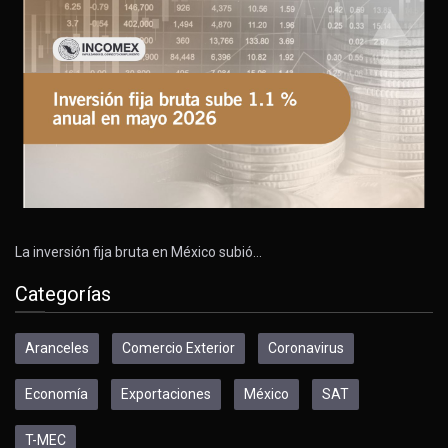
La inversión fija bruta en México subió…
Categorías
Aranceles
Comercio Exterior
Coronavirus
Economía
Exportaciones
México
SAT
T-MEC