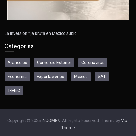
La inversión fija bruta en México subió…
Categorías
Aranceles
Comercio Exterior
Coronavirus
Economía
Exportaciones
México
SAT
T-MEC
Copyright © 2026
INCOMEX
. All Rights Reserved. Theme by
Via-
Theme