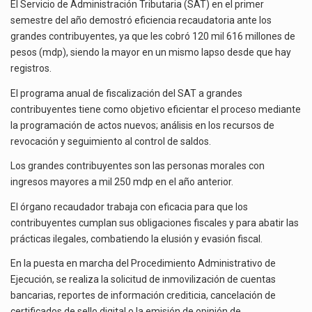
616
El Servicio de Administración Tributaria (SAT) en el primer
MDP
semestre del año demostró eficiencia recaudatoria ante los
El superávit comercial de México con Estados Unidos alcanzó 102,581 millones de dólares (mdd) en…
A
grandes contribuyentes, ya que les cobró 120 mil 616 millones de
GRANDES
pesos (mdp), siendo la mayor en un mismo lapso desde que hay
CONTRIBUYENTES
El Tribunal Federal de Justicia Administrativa (TFJA), a través de su Segunda Sala Regional en…
registros.
EN
EL
El programa anual de fiscalización del SAT a grandes
PRIMER
contribuyentes tiene como objetivo eficientar el proceso mediante
SEMESTRE
la programación de actos nuevos; análisis en los recursos de
revocación y seguimiento al control de saldos.
Los grandes contribuyentes son las personas morales con
ingresos mayores a mil 250 mdp en el año anterior.
El órgano recaudador trabaja con eficacia para que los
contribuyentes cumplan sus obligaciones fiscales y para abatir las
prácticas ilegales, combatiendo la elusión y evasión fiscal.
En la puesta en marcha del Procedimiento Administrativo de
Ejecución, se realiza la solicitud de inmovilización de cuentas
bancarias, reportes de información crediticia, cancelación de
certificados de sello digital o la emisión de opinión de