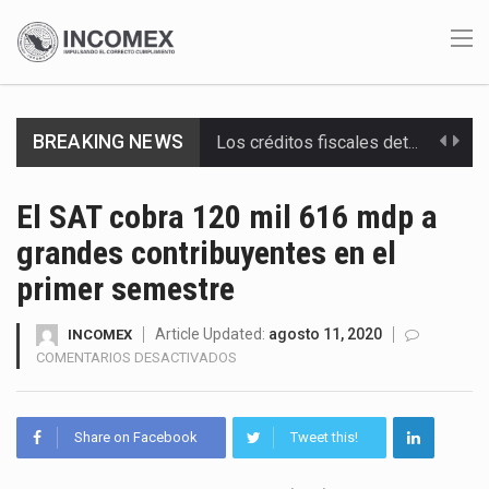
Los créditos fiscales determinados a empresas IMMEX rara vez nacen de una interpretación equivocada de…
BREAKING NEWS
La industria automotriz mexicana concentra más de la mitad de las quejas bajo el Mecanismo…
El SAT cobra 120 mil 616 mdp a
La inversión fija bruta en México registró un aumento de 1.1% interanual en mayo de…
grandes contribuyentes en el
primer semestre
El gobierno de Estados Unidos anunciará un arancel del 15 % sobre los productos fabricados…
Article Updated:
agosto 11, 2020
INCOMEX
El Departamento de Agricultura de Estados Unidos (USDA) suspendió el 5 de agosto de 2026…
EN
COMENTARIOS DESACTIVADOS
EL
El derecho a la previsibilidad de los horarios de trabajo en turnos rotativos podría ser…
SAT
COBRA
La industria manufacturera de exportación afiliada a Index en Nuevo León ha alcanzado hasta 10%…
Share on Facebook
Tweet this!
120
MIL
Las métricas tradicionales de los parques industriales —absorción, ocupación y metros cuadrados desarrollados— resultan insuficientes…