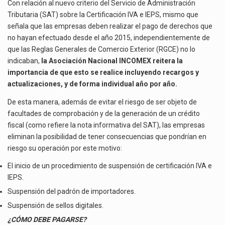
DE
El gobierno de Estados Unidos anunciará un arancel del 15 % sobre los productos fabricados…
Con relación al nuevo criterio del Servicio de Administración
AÑOS
Tributaria (SAT) sobre la Certificación IVA e IEPS, mismo que
ANTERIORES
El Departamento de Agricultura de Estados Unidos (USDA) suspendió el 5 de agosto de 2026…
señala que las empresas deben realizar el pago de derechos que
POR
no hayan efectuado desde el año 2015, independientemente de
CERTIFICACIÓN
que las Reglas Generales de Comercio Exterior (RGCE) no lo
IVA
indicaban,
la Asociación Nacional INCOMEX reitera la
E
importancia de que esto se realice incluyendo recargos y
IEPS
actualizaciones, y de forma individual año por año.
De esta manera, además de evitar el riesgo de ser objeto de
facultades de comprobación y de la generación de un crédito
fiscal (como refiere la nota informativa del SAT), las empresas
eliminan la posibilidad de tener consecuencias que pondrían en
riesgo su operación por este motivo:
El inicio de un procedimiento de suspensión de certificación IVA e
IEPS.
Suspensión del padrón de importadores.
Suspensión de sellos digitales.
¿CÓMO DEBE PAGARSE?