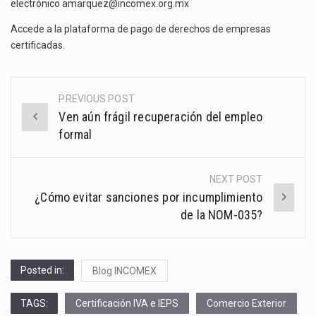
electrónico
amarquez@incomex.org.mx
Accede a la plataforma de pago de derechos de empresas
certificadas
.
PREVIOUS POST
Post
Ven aún frágil recuperación del empleo
navigation
formal
NEXT POST
¿Cómo evitar sanciones por incumplimiento
de la NOM-035?
Posted in:
Blog INCOMEX
TAGS:
Certificación IVA e IEPS
Comercio Exterior