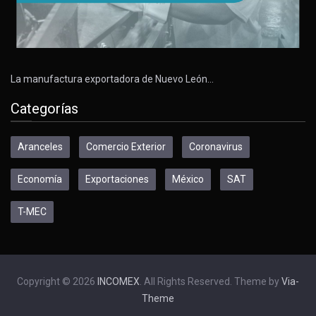
La manufactura exportadora de Nuevo León…
Categorías
Aranceles
Comercio Exterior
Coronavirus
Economía
Exportaciones
México
SAT
T-MEC
Copyright © 2026
INCOMEX
. All Rights Reserved. Theme by
Via-
Theme