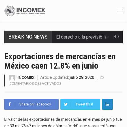
BREAKING NEWS
El derecho a la previsibilidad de los horarios de trabajo en turnos rotativos podría ser…
La industria manufacturera de exportación afiliada a Index en Nuevo León ha alcanzado hasta 10%…
Exportaciones de mercancías en
México caen 12.8% en junio
Las métricas tradicionales de los parques industriales —absorción, ocupación y metros cuadrados desarrollados— resultan insuficientes…
El superávit comercial de México con Estados Unidos alcanzó 102,581 millones de dólares (mdd) en…
Article Updated:
julio 28, 2020
INCOMEX
EN
COMENTARIOS DESACTIVADOS
EXPORTACIONES
El Tribunal Federal de Justicia Administrativa (TFJA), a través de su Segunda Sala Regional en…
DE
MERCANCÍAS
El Gobierno de Estados Unidos ha procesado la devolución de aproximadamente 100,000 millones de dólares…
Share on Facebook
Tweet this!
EN
MÉXICO
El mercado laboral mexicano muestra un proceso de precarización sin señales de mejora, según el…
CAEN
El valor de las exportaciones de mercancías en el mes de junio fue
12.8%
de 33 mil 76.47 millones de dólares (mdd), que representó una