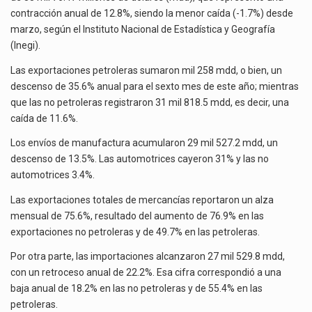
La Cámara Minera de México (Camimex) proyecta una inversión total de 6,402.2 millones de dólares…
EN
contracción anual de 12.8%, siendo la menor caída (-1.7%) desde
JUNIO
marzo, según el Instituto Nacional de Estadística y Geografía
El secretario de Economía de México, Marcelo Ebrard Casaubon, sostuvo una reunión de trabajo con…
(Inegi).
La reforma que reduce la jornada laboral a 40 horas semanales omitió precisar su aplicación…
Las exportaciones petroleras sumaron mil 258 mdd, o bien, un
descenso de 35.6% anual para el sexto mes de este año; mientras
que las no petroleras registraron 31 mil 818.5 mdd, es decir, una
caída de 11.6%.
Los envíos de manufactura acumularon 29 mil 527.2 mdd, un
descenso de 13.5%. Las automotrices cayeron 31% y las no
automotrices 3.4%.
Las exportaciones totales de mercancías reportaron un alza
mensual de 75.6%, resultado del aumento de 76.9% en las
exportaciones no petroleras y de 49.7% en las petroleras.
Por otra parte, las importaciones alcanzaron 27 mil 529.8 mdd,
con un retroceso anual de 22.2%. Esa cifra correspondió a una
baja anual de 18.2% en las no petroleras y de 55.4% en las
petroleras.