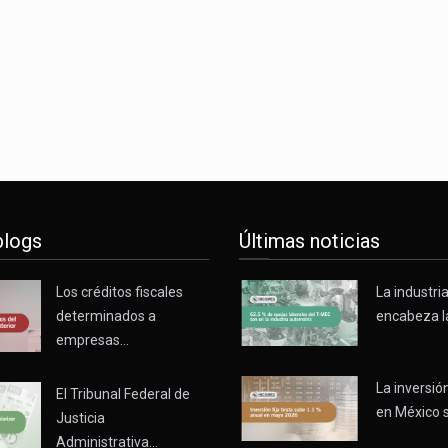
blogs
Últimas noticias
Los créditos fiscales
La industri
determinados a
encabeza l
empresas…
La inversión
El Tribunal Federal de
en México 
Justicia
Administrativa…