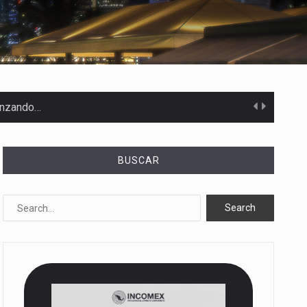
canzando…
BUSCAR
 Estados Unidos…
uivocada de…