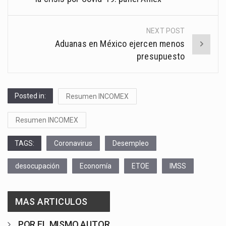
NEXT POST
Aduanas en México ejercen menos
presupuesto
Posted in:
Resumen INCOMEX
Resumen INCOMEX
TAGS:
Coronavirus
Desempleo
desocupación
Economía
ETOE
IMSS
MAS ARTICULOS
POR EL MISMO AUTOR