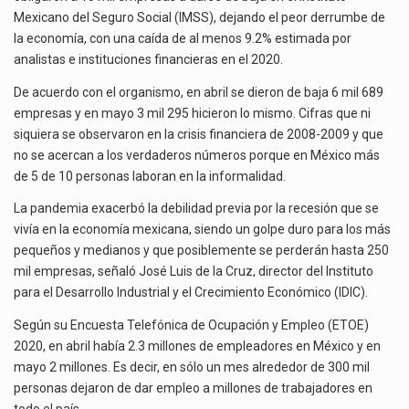
El secretario de Economía de México, Marcelo Ebrard Casaubon, sostuvo una reunión de trabajo con…
COVID-
Mexicano del Seguro Social (IMSS), dejando el peor derrumbe de
19
la economía, con una caída de al menos 9.2% estimada por
La reforma que reduce la jornada laboral a 40 horas semanales omitió precisar su aplicación…
analistas e instituciones financieras en el 2020.
El gobierno federal creó mediante decreto la Oficina Presidencial para la Promoción de Inversiones, instancia…
De acuerdo con el organismo, en abril se dieron de baja 6 mil 689
empresas y en mayo 3 mil 295 hicieron lo mismo. Cifras que ni
siquiera se observaron en la crisis financiera de 2008-2009 y que
no se acercan a los verdaderos números porque en México más
de 5 de 10 personas laboran en la informalidad.
La pandemia exacerbó la debilidad previa por la recesión que se
vivía en la economía mexicana, siendo un golpe duro para los más
pequeños y medianos y que posiblemente se perderán hasta 250
mil empresas, señaló José Luis de la Cruz, director del Instituto
para el Desarrollo Industrial y el Crecimiento Económico (IDIC).
Según su Encuesta Telefónica de Ocupación y Empleo (ETOE)
2020, en abril había 2.3 millones de empleadores en México y en
mayo 2 millones. Es decir, en sólo un mes alrededor de 300 mil
personas dejaron de dar empleo a millones de trabajadores en
todo el país.