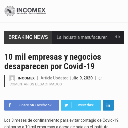
La industria manufacturera de exportación afiliada a Index en Nuevo León ha alcanzado hasta 10%…
BREAKING NEWS
Las métricas tradicionales de los parques industriales —absorción, ocupación y metros cuadrados desarrollados— resultan insuficientes…
10 mil empresas y negocios
El superávit comercial de México con Estados Unidos alcanzó 102,581 millones de dólares (mdd) en…
desaparecen por Covid-19
El Tribunal Federal de Justicia Administrativa (TFJA), a través de su Segunda Sala Regional en…
Article Updated:
julio 9, 2020
INCOMEX
EN
COMENTARIOS DESACTIVADOS
El Gobierno de Estados Unidos ha procesado la devolución de aproximadamente 100,000 millones de dólares…
10
MIL
El mercado laboral mexicano muestra un proceso de precarización sin señales de mejora, según el…
EMPRESAS
Share on Facebook
Tweet this!
Y
NEGOCIOS
La Cámara Minera de México (Camimex) proyecta una inversión total de 6,402.2 millones de dólares…
DESAPARECEN
Los 3 meses de confinamiento para evitar contagio de Covid-19,
POR
obligaron a 10 mil empresas a darse de baja en el Instituto