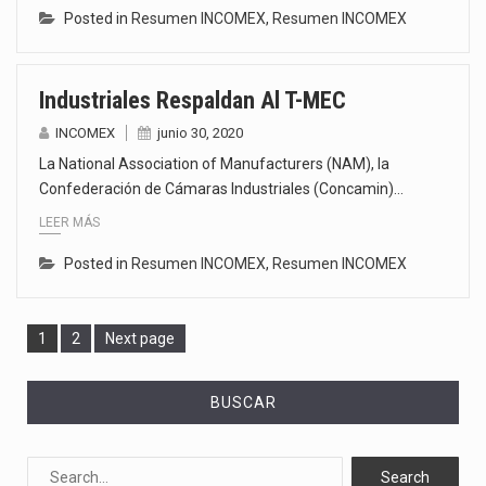
Posted in
Resumen INCOMEX
,
Resumen INCOMEX
Industriales Respaldan Al T-MEC
INCOMEX
junio 30, 2020
La National Association of Manufacturers (NAM), la
Confederación de Cámaras Industriales (Concamin)…
LEER MÁS
Posted in
Resumen INCOMEX
,
Resumen INCOMEX
Page
Page
1
2
Next page
BUSCAR