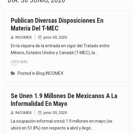
DÍA:
30 JUNIO, 2020
El gobierno de Estados Unidos anunciará un arancel del 15 % sobre los productos fabricados…
Publican Diversas Disposiciones En
El Departamento de Agricultura de Estados Unidos (USDA) suspendió el 5 de agosto de 2026…
Materia Del T-MEC
El derecho a la previsibilidad de los horarios de trabajo en turnos rotativos podría ser…
INCOMEX
junio 30, 2020
En la víspera de la entrada en vigor del Tratado entre
La industria manufacturera de exportación afiliada a Index en Nuevo León ha alcanzado hasta 10%…
México, Estados Unidos y Canadá (T-MEC), la…
LEER MÁS
Las métricas tradicionales de los parques industriales —absorción, ocupación y metros cuadrados desarrollados— resultan insuficientes…
Posted in
Blog INCOMEX
El superávit comercial de México con Estados Unidos alcanzó 102,581 millones de dólares (mdd) en…
El Tribunal Federal de Justicia Administrativa (TFJA), a través de su Segunda Sala Regional en…
Se Unen 1.9 Millones De Mexicanos A La
Informalidad En Mayo
El Gobierno de Estados Unidos ha procesado la devolución de aproximadamente 100,000 millones de dólares…
INCOMEX
junio 30, 2020
La ocupación informal creció 1.9 millones en mayo (se
ubicó en 51.8%) con respecto a abril y llegó…