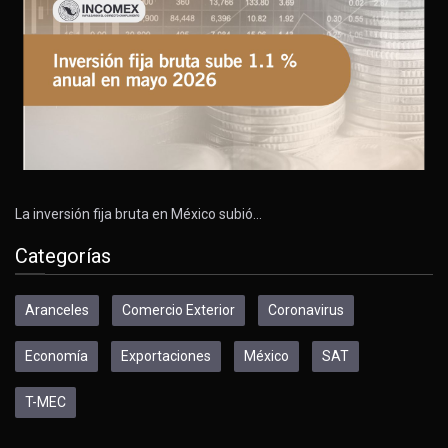
La inversión fija bruta en México subió…
Categorías
Aranceles
Comercio Exterior
Coronavirus
Economía
Exportaciones
México
SAT
T-MEC