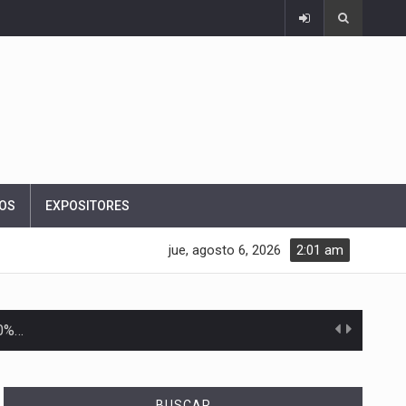
OS
EXPOSITORES
jue, agosto 6, 2026
2:01 am
10%…
Las métricas tradicionales de los parques industriales —absorción, ocupación y metros cuadrados desarrollados— resultan insuficientes…
BUSCAR