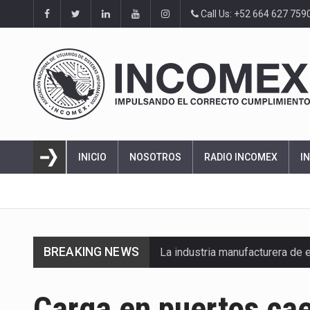
Call Us: +52 664 627 759
INICIO
NOSOTROS
RADIO INCOMEX
I
BREAKING NEWS
La industria manufacturera de 
Carga en puertos cae