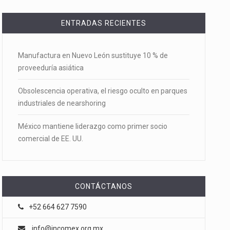
ENTRADAS RECIENTES
Manufactura en Nuevo León sustituye 10 % de
proveeduría asiática
Obsolescencia operativa, el riesgo oculto en parques
industriales de nearshoring
México mantiene liderazgo como primer socio
comercial de EE. UU.
CONTÁCTANOS
+52 664 627 7590
info@incomex.org.mx