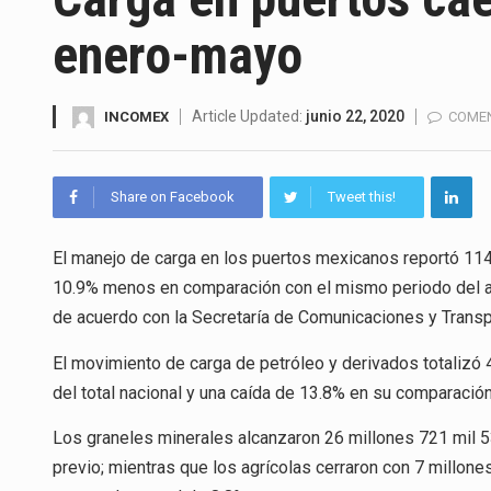
El superávit comercial de Méx
enero-mayo
El Tribunal Federal de Justicia
El Gobierno de Estados Unidos
Article Updated:
junio 22, 2020
INCOMEX
COMEN
El mercado laboral mexicano m
Share on Facebook
Tweet this!
La Cámara Minera de México (C
El manejo de carga en los puertos mexicanos reportó 11
El secretario de Economía de 
10.9% menos en comparación con el mismo periodo del a
La reforma que reduce la jorna
de acuerdo con la Secretaría de Comunicaciones y Transp
El gobierno federal creó media
El movimiento de carga de petróleo y derivados totalizó 
del total nacional y una caída de 13.8% en su comparación
Los graneles minerales alcanzaron 26 millones 721 mil 5
previo; mientras que los agrícolas cerraron con 7 millones