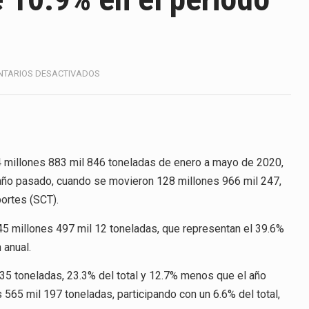
ico con Estados Unidos alcanzó 102,581 millones de dólares (m
 Administrativa (TFJA), a través de su Segunda Sala Regional en…
 ha procesado la devolución de aproximadamente 100,000 millo
EN
TARIOS DESACTIVADOS
CARGA
uestra un proceso de precarización sin señales de mejora, segú
EN
PUERTOS
CAE
amimex) proyecta una inversión total de 6,402.2 millones de dó
10.9%
EN
4 millones 883 mil 846 toneladas de enero a mayo de 2020,
México, Marcelo Ebrard Casaubon, sostuvo una reunión de trabaj
EL
ño pasado, cuando se movieron 128 millones 966 mil 247,
PERIODO
da laboral a 40 horas semanales omitió precisar su aplicación…
ortes (SCT).
ENERO-
MAYO
nte decreto la Oficina Presidencial para la Promoción de Inversi
45 millones 497 mil 12 toneladas, que representan el 39.6%
 anual.
35 toneladas, 23.3% del total y 12.7% menos que el año
 565 mil 197 toneladas, participando con un 6.6% del total,