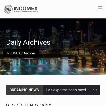
Daily Archives
INCOMEX
/
Archive
BREAKING NEWS
Las exportaciones mexicanas de vehículos ligeros disminuyeron 9.67 % en julio a tasa anual, alcanzando…
En el primer semestre de 2026, el Servicio de Administración Tributaria (SAT) cobró un total…