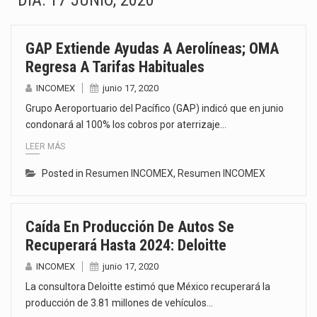
DÍA:
17 JUNIO, 2020
La Coalition for a Prosperous America (CPA) solicitó al gobierno de Estados Unidos mantener e…
GAP Extiende Ayudas A Aerolíneas; OMA
Solo el 17.8 % de las empresas en México se considera totalmente preparada para la…
Regresa A Tarifas Habituales
Ante la suspensión temporal de las inspecciones sanitarias del Departamento de Agricultura de Estados Unidos…
INCOMEX
junio 17, 2020
Grupo Aeroportuario del Pacífico (GAP) indicó que en junio
Los créditos fiscales determinados a empresas IMMEX rara vez nacen de una interpretación equivocada de…
condonará al 100% los cobros por aterrizaje…
LEER MÁS
La industria automotriz mexicana concentra más de la mitad de las quejas bajo el Mecanismo…
Posted in
Resumen INCOMEX
,
Resumen INCOMEX
La inversión fija bruta en México registró un aumento de 1.1% interanual en mayo de…
El gobierno de Estados Unidos anunciará un arancel del 15 % sobre los productos fabricados…
Caída En Producción De Autos Se
Recuperará Hasta 2024: Deloitte
El Departamento de Agricultura de Estados Unidos (USDA) suspendió el 5 de agosto de 2026…
INCOMEX
junio 17, 2020
La consultora Deloitte estimó que México recuperará la
producción de 3.81 millones de vehículos…