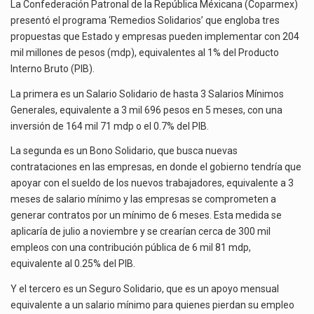
‘REMEDIOS
La Confederación Patronal de la República Méxicana (Coparmex)
El superávit comercial de México con Estados Unidos alcanzó 102,581 millones de dólares (mdd) en…
SOLIDARIOS’
presentó el programa ‘Remedios Solidarios’ que engloba tres
PARA
propuestas que Estado y empresas pueden implementar con 204
El Tribunal Federal de Justicia Administrativa (TFJA), a través de su Segunda Sala Regional en…
PROTEGER
mil millones de pesos (mdp), equivalentes al 1% del Producto
EL
Interno Bruto (PIB).
EMPLEO
La primera es un Salario Solidario de hasta 3 Salarios Mínimos
Generales, equivalente a 3 mil 696 pesos en 5 meses, con una
inversión de 164 mil 71 mdp o el 0.7% del PIB.
La segunda es un Bono Solidario, que busca nuevas
contrataciones en las empresas, en donde el gobierno tendría que
apoyar con el sueldo de los nuevos trabajadores, equivalente a 3
meses de salario mínimo y las empresas se comprometen a
generar contratos por un mínimo de 6 meses. Esta medida se
aplicaría de julio a noviembre y se crearían cerca de 300 mil
empleos con una contribución pública de 6 mil 81 mdp,
equivalente al 0.25% del PIB.
Y el tercero es un Seguro Solidario, que es un apoyo mensual
equivalente a un salario mínimo para quienes pierdan su empleo