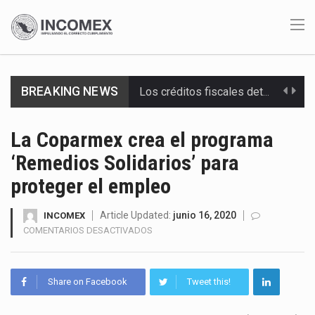
Los créditos fiscales determinados a empresas IMMEX rara vez nacen de una interpretación equivocada de…
BREAKING NEWS
La industria automotriz mexicana concentra más de la mitad de las quejas bajo el Mecanismo…
La inversión fija bruta en México registró un aumento de 1.1% interanual en mayo de…
La Coparmex crea el programa
‘Remedios Solidarios’ para
El gobierno de Estados Unidos anunciará un arancel del 15 % sobre los productos fabricados…
proteger el empleo
El Departamento de Agricultura de Estados Unidos (USDA) suspendió el 5 de agosto de 2026…
Article Updated:
junio 16, 2020
INCOMEX
El derecho a la previsibilidad de los horarios de trabajo en turnos rotativos podría ser…
EN
COMENTARIOS DESACTIVADOS
LA
La industria manufacturera de exportación afiliada a Index en Nuevo León ha alcanzado hasta 10%…
COPARMEX
CREA
Share on Facebook
Tweet this!
Las métricas tradicionales de los parques industriales —absorción, ocupación y metros cuadrados desarrollados— resultan insuficientes…
EL
PROGRAMA