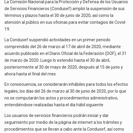
VEZ
El Tribunal Federal de Justicia Administrativa (TFJA), a través de su Segunda Sala Regional en…
La Comisión Nacional para la Protección y Defensa de los Usuarios
LA
de Servicios Financieros (Condusef) amplió la suspensión de sus
SUSPENSIÓN
El Gobierno de Estados Unidos ha procesado la devolución de aproximadamente 100,000 millones de dólares…
términos y plazos hasta el 30 de junio de 2020, así como la
DE
atención al público en sus oficinas para evitar contagios de Covid-
SUS
La industria automotriz mexicana concentra más de la mitad de las quejas bajo el Mecanismo…
19.
ACTIVIDADES
La Condusef suspendió actividades en un primer periodo
comprendido del 26 de marzo al 17 de abril de 2020, mediante
acuerdo publicado en el Diario Oficial de la Federación (DOF), el 31
de marzo de 2020. Luego lo extendió hasta el 30 de abril,
posteriormente al 30 de mayo de 2020, después al 15 de junio y
ahora hasta el final del mes
En consecuencia, se considerarán inhábiles para todos los efectos
legales, los días del 26 de marzo al 30 de junio de 2020, por lo que
no se computarán los actos y procedimientos administrativo,
entendiéndose realizadas hasta el día hábil siguiente
Los usuarios de servicios financieros podrán iniciar y dar
seguimiento por medio de la página de internet a los trámites y
procedimientos que se llevan a cabo ante la Condusef, así como