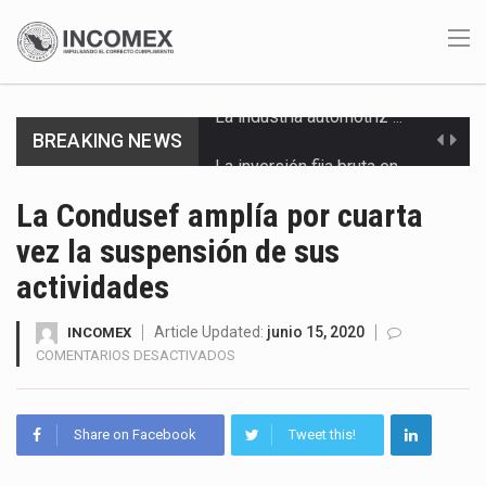
BREAKING NEWS
La inversión fija bruta en México registró un aumento de 1.1% interanual en mayo de…
El gobierno de Estados Unidos anunciará un arancel del 15 % sobre los productos fabricados…
La Condusef amplía por cuarta
vez la suspensión de sus
El Departamento de Agricultura de Estados Unidos (USDA) suspendió el 5 de agosto de 2026…
actividades
El derecho a la previsibilidad de los horarios de trabajo en turnos rotativos podría ser…
Article Updated:
junio 15, 2020
INCOMEX
La industria manufacturera de exportación afiliada a Index en Nuevo León ha alcanzado hasta 10%…
EN
COMENTARIOS DESACTIVADOS
LA
Las métricas tradicionales de los parques industriales —absorción, ocupación y metros cuadrados desarrollados— resultan insuficientes…
CONDUSEF
AMPLÍA
Share on Facebook
Tweet this!
El superávit comercial de México con Estados Unidos alcanzó 102,581 millones de dólares (mdd) en…
POR
CUARTA