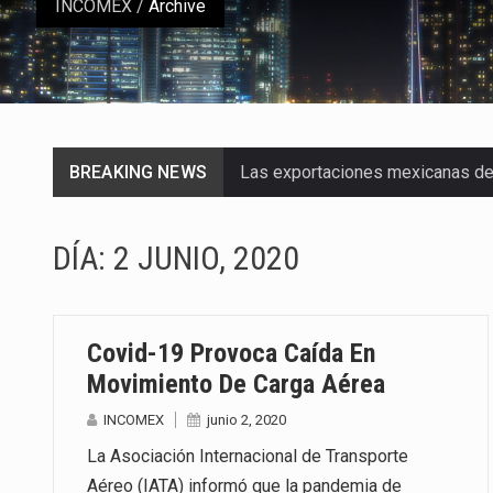
INCOMEX
/
Archive
BREAKING NEWS
Las exportaciones mexicanas de v
En el primer semestre de 2026, el
DÍA:
2 JUNIO, 2020
La Coalition for a Prosperous A
Solo el 17.8 % de las empresas 
Covid-19 Provoca Caída En
Ante la suspensión temporal de 
Movimiento De Carga Aérea
INCOMEX
junio 2, 2020
Los créditos fiscales determina
La Asociación Internacional de Transporte
La industria automotriz mexican
Aéreo (IATA) informó que la pandemia de