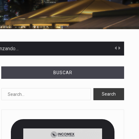
canzando…
BUSCAR
 Estados Unidos…
uivocada de…