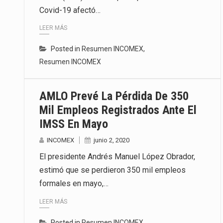
Covid-19 afectó…
La inversión fija bruta en Méxic
LEER MÁS
El gobierno de Estados Unidos a
Posted in
Resumen INCOMEX
,
El Departamento de Agricultura
Resumen INCOMEX
AMLO Prevé La Pérdida De 350
Mil Empleos Registrados Ante El
IMSS En Mayo
INCOMEX
junio 2, 2020
El presidente Andrés Manuel López Obrador,
estimó que se perdieron 350 mil empleos
formales en mayo,…
LEER MÁS
Posted in
Resumen INCOMEX
,