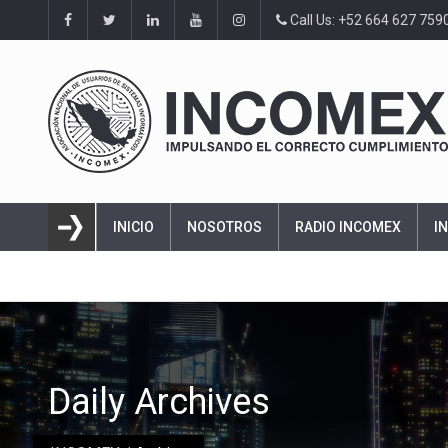
Call Us: +52 664 627 759
INICIO
NOSOTROS
RADIO INCOMEX
I
Daily Archives