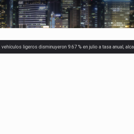
ehículos ligeros disminuyeron 9.67 % en julio a tasa anual, al
 Servicio de Administración Tributaria (SAT) cobró un total…
merica (CPA) solicitó al gobierno de Estados Unidos mantener e…
en México se considera totalmente preparada para la…
las inspecciones sanitarias del Departamento de Agricultura de
dos a empresas IMMEX rara vez nacen de una interpretación eq
a concentra más de la mitad de las quejas bajo el Mecanismo…