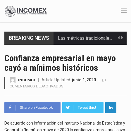
BREAKING NEWS
Las métricas tradicionales de los parques industriales —absorción, ocupación y metros cuadrados desarrollados— resultan insuficientes…
El superávit comercial de México con Estados Unidos alcanzó 102,581 millones de dólares (mdd) en…
Confianza empresarial en mayo
cayó a mínimos históricos
El Tribunal Federal de Justicia Administrativa (TFJA), a través de su Segunda Sala Regional en…
El Gobierno de Estados Unidos ha procesado la devolución de aproximadamente 100,000 millones de dólares…
Article Updated:
junio 1, 2020
INCOMEX
EN
COMENTARIOS DESACTIVADOS
CONFIANZA
El mercado laboral mexicano muestra un proceso de precarización sin señales de mejora, según el…
EMPRESARIAL
EN
La Cámara Minera de México (Camimex) proyecta una inversión total de 6,402.2 millones de dólares…
Share on Facebook
Tweet this!
MAYO
CAYÓ
El secretario de Economía de México, Marcelo Ebrard Casaubon, sostuvo una reunión de trabajo con…
A
De acuerdo con información del Instituto Nacional de Estadística y
MÍNIMOS
Geografía (Inegi), en mayo de 2020 la confianza empresarial cayó