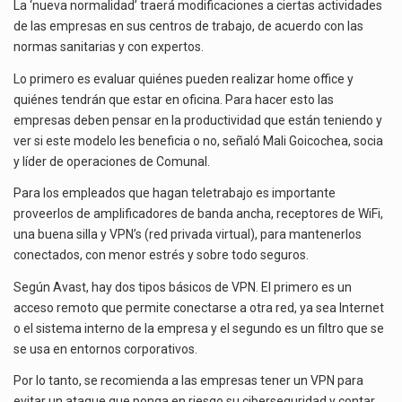
NORMALIDAD”
La ‘nueva normalidad’ traerá modificaciones a ciertas actividades
El gobierno de Estados Unidos anunciará un arancel del 15 % sobre los productos fabricados…
PARA
de las empresas en sus centros de trabajo, de acuerdo con las
OFICINISTAS
normas sanitarias y con expertos.
El Departamento de Agricultura de Estados Unidos (USDA) suspendió el 5 de agosto de 2026…
Lo primero es evaluar quiénes pueden realizar home office y
quiénes tendrán que estar en oficina. Para hacer esto las
empresas deben pensar en la productividad que están teniendo y
ver si este modelo les beneficia o no, señaló Mali Goicochea, socia
y líder de operaciones de Comunal.
Para los empleados que hagan teletrabajo es importante
proveerlos de amplificadores de banda ancha, receptores de WiFi,
una buena silla y VPN’s (red privada virtual), para mantenerlos
conectados, con menor estrés y sobre todo seguros.
Según Avast, hay dos tipos básicos de VPN. El primero es un
acceso remoto que permite conectarse a otra red, ya sea Internet
o el sistema interno de la empresa y el segundo es un filtro que se
se usa en entornos corporativos.
Por lo tanto, se recomienda a las empresas tener un VPN para
evitar un ataque que ponga en riesgo su ciberseguridad y contar