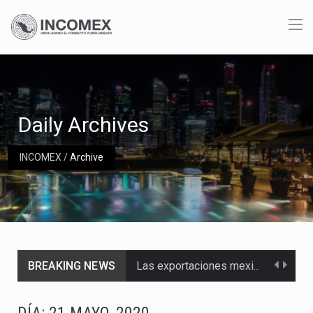
Daily Archives
INCOMEX
/
Archive
BREAKING NEWS
Las exportaciones mexicanas de vehículos ligeros disminuyeron 9.67 % en julio a tasa anual, alcanzando…
En el primer semestre de 2026, el Servicio de Administración Tributaria (SAT) cobró un total…