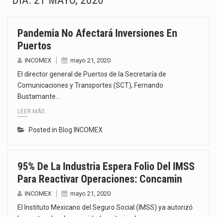
DÍA:
21 MAYO, 2020
La Coalition for a Prosperous America (CPA) solicitó al gobierno de Estados Unidos mantener e…
Pandemia No Afectará Inversiones En
Solo el 17.8 % de las empresas en México se considera totalmente preparada para la…
Puertos
Ante la suspensión temporal de las inspecciones sanitarias del Departamento de Agricultura de Estados Unidos…
INCOMEX
mayo 21, 2020
El director general de Puertos de la Secretaría de
Los créditos fiscales determinados a empresas IMMEX rara vez nacen de una interpretación equivocada de…
Comunicaciones y Transportes (SCT), Fernando
Bustamante…
La industria automotriz mexicana concentra más de la mitad de las quejas bajo el Mecanismo…
LEER MÁS
La inversión fija bruta en México registró un aumento de 1.1% interanual en mayo de…
Posted in
Blog INCOMEX
El gobierno de Estados Unidos anunciará un arancel del 15 % sobre los productos fabricados…
95% De La Industria Espera Folio Del IMSS
El Departamento de Agricultura de Estados Unidos (USDA) suspendió el 5 de agosto de 2026…
Para Reactivar Operaciones: Concamin
INCOMEX
mayo 21, 2020
El Instituto Mexicano del Seguro Social (IMSS) ya autorizó