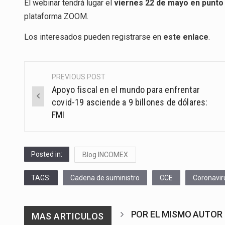
El webinar tendrá lugar el
viernes 22 de mayo en punto 
plataforma ZOOM.
Los interesados pueden registrarse en
este enlace
.
PREVIOUS POST
Post
Apoyo fiscal en el mundo para enfrentar
navigation
covid-19 asciende a 9 billones de dólares:
FMI
Posted in:
Blog INCOMEX
TAGS:
Cadena de suministro
CCE
Coronavir
POR EL MISMO AUTOR
MAS ARTICULOS