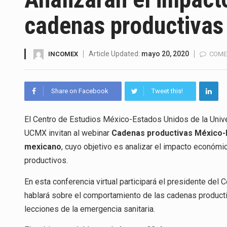
La inversión fija bruta en Méx
cadenas productivas
El gobierno de Estados Unidos 
El Departamento de Agricultur
Article Updated:
mayo 20, 2020
INCOMEX
COME
El derecho a la previsibilidad d
Share on Facebook
Tweet this!
La industria manufacturera de 
El Centro de Estudios México-Estados Unidos de la Unive
UCMX invitan al webinar
Cadenas productivas México-E
El superávit comercial de Méx
mexicano
, cuyo objetivo es analizar el impacto económ
productivos.
El Tribunal Federal de Justicia
En esta conferencia virtual participará el presidente del
hablará sobre el comportamiento de las cadenas product
lecciones de la emergencia sanitaria.