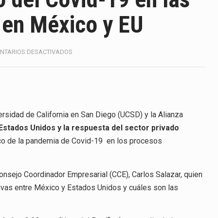
ico registró un aumento de 1.1% interanual en mayo de…
 en México y EU
anunciará un arancel del 15 % sobre los productos fabricados…
a de Estados Unidos (USDA) suspendió el 5 de agosto de 2026…
EN
NTARIOS DESACTIVADOS
ANALIZARÁN
e los horarios de trabajo en turnos rotativos podría ser…
EL
IMPACTO
DEL
exportación afiliada a Index en Nuevo León ha alcanzado hasta 
COVID-
19
rsidad de California en San Diego (UCSD) y la Alianza
EN
stados Unidos y la respuesta del sector privado
LAS
ico con Estados Unidos alcanzó 102,581 millones de dólares (m
ico de la pandemia de Covid-19 en los procesos
CADENAS
PRODUCTIVAS
 Administrativa (TFJA), a través de su Segunda Sala Regional en…
EN
 Consejo Coordinador Empresarial (CCE), Carlos Salazar, quien
MÉXICO
Y
ivas entre México y Estados Unidos y cuáles son las
EU