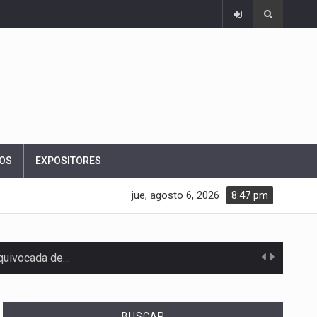
OS
EXPOSITORES
jue, agosto 6, 2026
8:47 pm
equivocada de…
BUSCAR