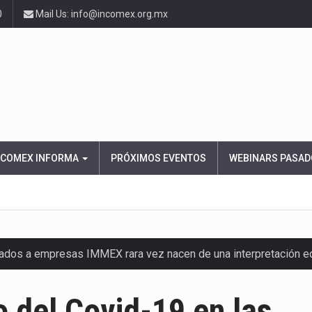
0
Mail Us: info@incomex.org.mx
NCOMEX INFORMA
PRÓXIMOS EVENTOS
WEBINARS PASAD
nados a empresas IMMEX rara vez nacen de una interpretación 
ana concentra más de la mitad de las quejas bajo el Mecanismo…
o del Covid-19 en las