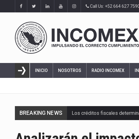
Call Us: +52 664 627 759
INICIO
NOSOTROS
RADIO INCOMEX
I
BREAKING NEWS
Los créditos fiscales determi
La industria automotriz mexic
Analizarán el impact