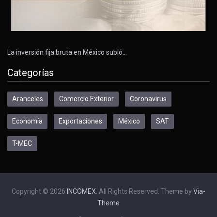
La inversión fija bruta en México subió…
Categorías
Aranceles
Comercio Exterior
Coronavirus
Economía
Exportaciones
México
SAT
T-MEC
Copyright © 2026
INCOMEX
. All Rights Reserved. Theme by
Via-
Theme