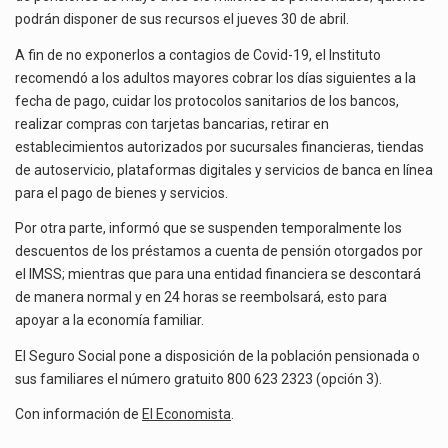
A
podrán disponer de sus recursos el jueves 30 de abril.
El gobierno de Estados Unidos anunciará un arancel del 15 % sobre los productos fabricados…
BENEFICIARIOS
A fin de no exponerlos a contagios de Covid-19, el Instituto
El Departamento de Agricultura de Estados Unidos (USDA) suspendió el 5 de agosto de 2026…
recomendó a los adultos mayores cobrar los días siguientes a la
fecha de pago, cuidar los protocolos sanitarios de los bancos,
realizar compras con tarjetas bancarias, retirar en
establecimientos autorizados por sucursales financieras, tiendas
de autoservicio, plataformas digitales y servicios de banca en línea
para el pago de bienes y servicios.
Por otra parte, informó que se suspenden temporalmente los
descuentos de los préstamos a cuenta de pensión otorgados por
el IMSS; mientras que para una entidad financiera se descontará
de manera normal y en 24 horas se reembolsará, esto para
apoyar a la economía familiar.
El Seguro Social pone a disposición de la población pensionada o
sus familiares el número gratuito 800 623 2323 (opción 3).
Con información de
El Economista
.