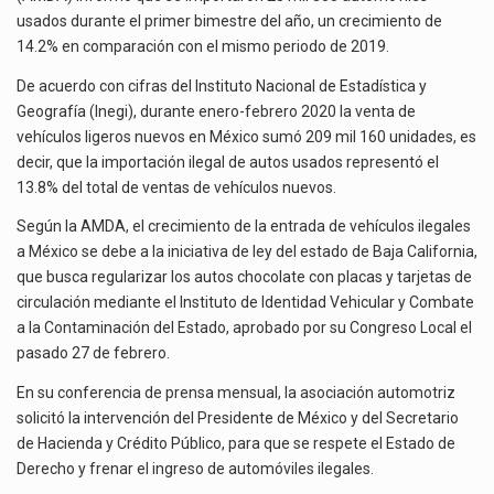
La inversión fija bruta en México registró un aumento de 1.1% interanual en mayo de…
usados durante el primer bimestre del año, un crecimiento de
14.2% en comparación con el mismo periodo de 2019.
El gobierno de Estados Unidos anunciará un arancel del 15 % sobre los productos fabricados…
De acuerdo con cifras del Instituto Nacional de Estadística y
El Departamento de Agricultura de Estados Unidos (USDA) suspendió el 5 de agosto de 2026…
Geografía (Inegi), durante enero-febrero 2020 la venta de
vehículos ligeros nuevos en México sumó 209 mil 160 unidades, es
decir, que la importación ilegal de autos usados representó el
13.8% del total de ventas de vehículos nuevos.
Según la AMDA, el crecimiento de la entrada de vehículos ilegales
a México se debe a la iniciativa de ley del estado de Baja California,
que busca regularizar los autos chocolate con placas y tarjetas de
circulación mediante el Instituto de Identidad Vehicular y Combate
a la Contaminación del Estado, aprobado por su Congreso Local el
pasado 27 de febrero.
En su conferencia de prensa mensual, la asociación automotriz
solicitó la intervención del Presidente de México y del Secretario
de Hacienda y Crédito Público, para que se respete el Estado de
Derecho y frenar el ingreso de automóviles ilegales.