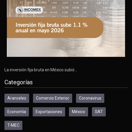
La inversión fija bruta en México subió…
Categorías
Aranceles
Comercio Exterior
Coronavirus
Economía
Exportaciones
México
SAT
T-MEC