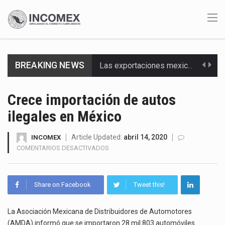
BREAKING NEWS
Las exportaciones mexicanas de vehículos ligeros disminuyeron 9.67 % en julio a tasa anual, alcanzando…
En el primer semestre de 2026, el Servicio de Administración Tributaria (SAT) cobró un total…
Crece importación de autos
ilegales en México
La Coalition for a Prosperous America (CPA) solicitó al gobierno de Estados Unidos mantener e…
Solo el 17.8 % de las empresas en México se considera totalmente preparada para la…
Article Updated:
abril 14, 2020
INCOMEX
EN
COMENTARIOS DESACTIVADOS
CRECE
Ante la suspensión temporal de las inspecciones sanitarias del Departamento de Agricultura de Estados Unidos…
IMPORTACIÓN
DE
Los créditos fiscales determinados a empresas IMMEX rara vez nacen de una interpretación equivocada de…
Share on Facebook
Tweet this!
AUTOS
ILEGALES
La industria automotriz mexicana concentra más de la mitad de las quejas bajo el Mecanismo…
EN
La Asociación Mexicana de Distribuidores de Automotores
MÉXICO
(AMDA) informó que se importaron 28 mil 803 automóviles