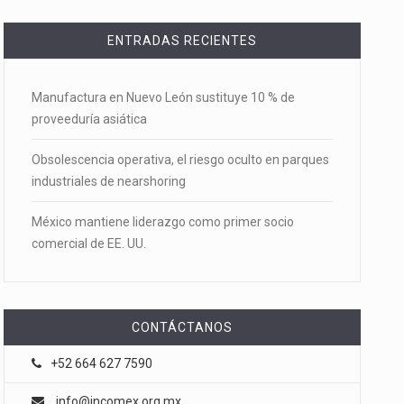
ENTRADAS RECIENTES
Manufactura en Nuevo León sustituye 10 % de
proveeduría asiática
Obsolescencia operativa, el riesgo oculto en parques
industriales de nearshoring
México mantiene liderazgo como primer socio
comercial de EE. UU.
CONTÁCTANOS
+52 664 627 7590
info@incomex.org.mx