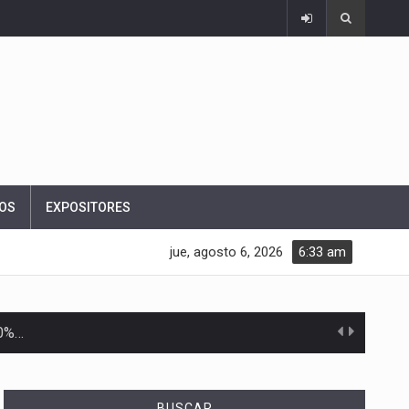
OS
EXPOSITORES
jue, agosto 6, 2026
6:33 am
10%…
Las métricas tradicionales de los parques industriales —absorción, ocupación y metros cuadrados desarrollados— resultan insuficientes…
BUSCAR