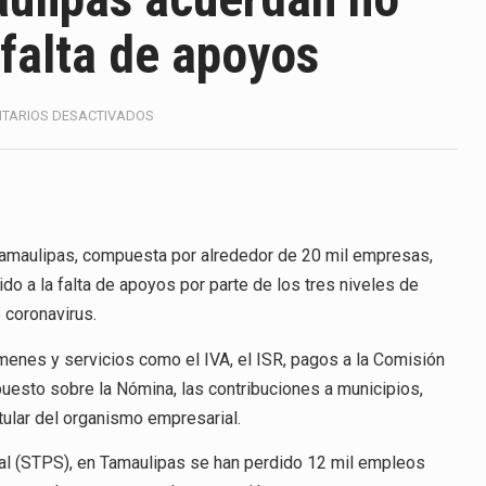
ico con Estados Unidos alcanzó 102,581 millones de dólares (m
falta de apoyos
 Administrativa (TFJA), a través de su Segunda Sala Regional en…
 ha procesado la devolución de aproximadamente 100,000 millo
EN
TARIOS DESACTIVADOS
EMPRESARIOS
uestra un proceso de precarización sin señales de mejora, segú
DE
TAMAULIPAS
ACUERDAN
amimex) proyecta una inversión total de 6,402.2 millones de dó
NO
PAGAR
maulipas, compuesta por alrededor de 20 mil empresas,
México, Marcelo Ebrard Casaubon, sostuvo una reunión de trabaj
IMPUESTOS
o a la falta de apoyos por parte de los tres niveles de
POR
da laboral a 40 horas semanales omitió precisar su aplicación…
 coronavirus.
FALTA
DE
nte decreto la Oficina Presidencial para la Promoción de Inversi
menes y servicios como el IVA, el ISR, pagos a la Comisión
APOYOS
mpuesto sobre la Nómina, las contribuciones a municipios,
tular del organismo empresarial.
ial (STPS), en Tamaulipas se han perdido 12 mil empleos