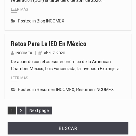
Federación (DOF) la tarde del 6 de abril de 2020,…
LEER MÁS
Posted in
Blog INCOMEX
Retos Para La IED En México
INCOMEX
abril 7, 2020
De acuerdo con el asesor económico de la American
Chamber México, Luis Foncerrada, la Inversión Extranjera…
LEER MÁS
Posted in
Resumen INCOMEX
,
Resumen INCOMEX
Page
Page
1
2
Next page
BUSCAR