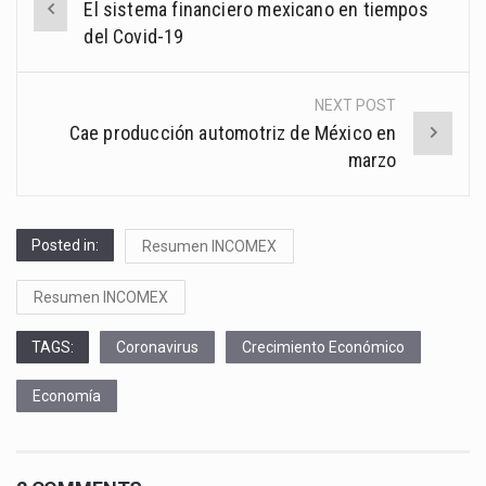
El sistema financiero mexicano en tiempos
navigation
del Covid-19
NEXT POST
Cae producción automotriz de México en
marzo
Posted in:
Resumen INCOMEX
Resumen INCOMEX
TAGS:
Coronavirus
Crecimiento Económico
Economía