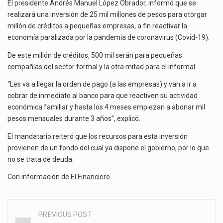
El presidente Andrés Manuel López Obrador, informó que se
El superávit comercial de México con Estados Unidos alcanzó 102,581 millones de dólares (mdd) en…
realizará una inversión de 25 mil millones de pesos para otorgar
millón de créditos a pequeñas empresas, a fin reactivar la
El Tribunal Federal de Justicia Administrativa (TFJA), a través de su Segunda Sala Regional en…
economía paralizada por la pandemia de coronavirus (Covid-19).
De este millón de créditos, 500 mil serán para pequeñas
compañías del sector formal y la otra mitad para el informal.
“Les va a llegar la orden de pago (a las empresas) y van a ir a
cobrar de inmediato al banco para que reactiven su actividad
económica familiar y hasta los 4 meses empiezan a abonar mil
pesos mensuales durante 3 años”, explicó.
El mandatario reiteró que los recursos para esta inversión
provienen de un fondo del cual ya dispone el gobierno, por lo que
no se trata de deuda.
Con información de
El Financiero
.
PREVIOUS POST
Post