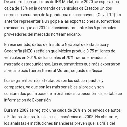
DE
La inversión fija bruta en México registró un aumento de 1.1% interanual en mayo de…
De acuerdo con analistas de IHS Markit, este 2020 se espera una
AUTOS
caída de 15% en la demanda de vehículos de Estados Unidos
EN
El gobierno de Estados Unidos anunciará un arancel del 15 % sobre los productos fabricados…
como consecuencia de la pandemia de coronavirus (Covid-19). Lo
EU
anterior representaría un golpe a las exportaciones automotrices
GOLPEARÁ
El Departamento de Agricultura de Estados Unidos (USDA) suspendió el 5 de agosto de 2026…
mexicanas, que en 2019 se posicionaron entre los 5 principales
LAS
proveedores del mercado norteamericano.
EXPORTACIONES
MEXICANAS
En ese sentido, datos del Instituto Nacional de Estadística y
Geografía (INEGI) señalan que México produjo 3.75 millones de
vehículos en 2019; de los cuales el 70% fueron enviados al
mercado estadounidense. Las automotrices que más exportaron
al vecino país fueron General Motors, seguido de Nissan.
Los segmentos más afectados son los subcompactos y
compactos, ya que son los más sensibles al precio y son
consumidos por la base de la pirámide socioeconómica, establece
información de Expansión.
Durante 2009 se registró una caída de 26% en los envíos de autos
a Estados Unidos, tras la crisis económica de 2008. No obstante,
los analistas e instituciones financieras prevén que la crisis del