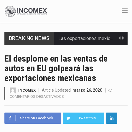
BREAKING NEWS
Las exportaciones mexicanas de vehículos ligeros disminuyeron 9.67 % en julio a tasa anual, alcanzando…
En el primer semestre de 2026, el Servicio de Administración Tributaria (SAT) cobró un total…
El desplome en las ventas de
autos en EU golpeará las
La Coalition for a Prosperous America (CPA) solicitó al gobierno de Estados Unidos mantener e…
exportaciones mexicanas
Solo el 17.8 % de las empresas en México se considera totalmente preparada para la…
Article Updated:
marzo 26, 2020
INCOMEX
Ante la suspensión temporal de las inspecciones sanitarias del Departamento de Agricultura de Estados Unidos…
EN
COMENTARIOS DESACTIVADOS
EL
Los créditos fiscales determinados a empresas IMMEX rara vez nacen de una interpretación equivocada de…
DESPLOME
EN
Share on Facebook
Tweet this!
La industria automotriz mexicana concentra más de la mitad de las quejas bajo el Mecanismo…
LAS
VENTAS