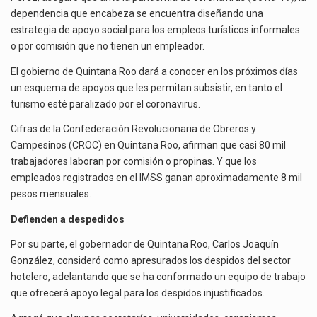
La reforma que reduce la jornada laboral a 40 horas semanales omitió precisar su aplicación…
dependencia que encabeza se encuentra diseñando una
estrategia de apoyo social para los empleos turísticos informales
El gobierno federal creó mediante decreto la Oficina Presidencial para la Promoción de Inversiones, instancia…
o por comisión que no tienen un empleador.
El gobierno de Quintana Roo dará a conocer en los próximos días
un esquema de apoyos que les permitan subsistir, en tanto el
turismo esté paralizado por el coronavirus.
Cifras de la Confederación Revolucionaria de Obreros y
Campesinos (CROC) en Quintana Roo, afirman que casi 80 mil
trabajadores laboran por comisión o propinas. Y que los
empleados registrados en el IMSS ganan aproximadamente 8 mil
pesos mensuales.
Defienden a despedidos
Por su parte, el gobernador de Quintana Roo, Carlos Joaquín
González, consideró como apresurados los despidos del sector
hotelero, adelantando que se ha conformado un equipo de trabajo
que ofrecerá apoyo legal para los despidos injustificados.