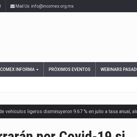
0
Mail Us: info@incomex.org.mx
NCOMEX INFORMA
PRÓXIMOS EVENTOS
WEBINARS PASAD
 vehículos ligeros disminuyeron 9.67 % en julio a tasa anual, 
el Servicio de Administración Tributaria (SAT) cobró un total…
rarán por Covid-19 si