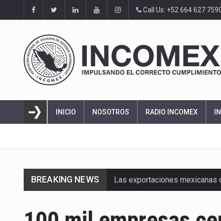
Call Us: +52 664 627 759
INICIO
NOSOTROS
RADIO INCOMEX
I
BREAKING NEWS
Las exportaciones mexicanas de
En el primer semestre de 2026, 
100 mil empresas cer