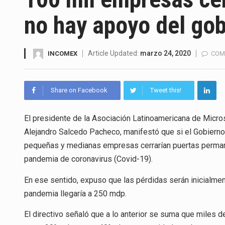
La Coalition for a Prosperous 
no hay apoyo del go
Solo el 17.8 % de las empresa
Ante la suspensión temporal d
Article Updated:
marzo 24, 2020
INCOMEX
COM
Los créditos fiscales determi
Share on Facebook
Tweet this!
La industria automotriz mexic
El presidente de la Asociación Latinoamericana de Mic
La inversión fija bruta en Méx
Alejandro Salcedo Pacheco, manifestó que si el Gobierno
El gobierno de Estados Unidos 
pequeñas y medianas empresas cerrarían puertas permane
pandemia de coronavirus (Covid-19).
El Departamento de Agricultur
En ese sentido, expuso que las pérdidas serán inicialme
pandemia llegaría a 250 mdp.
El directivo señaló que a lo anterior se suma que miles d