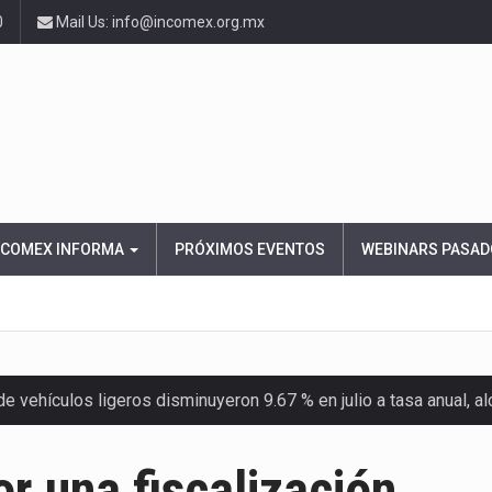
0
Mail Us: info@incomex.org.mx
NCOMEX INFORMA
PRÓXIMOS EVENTOS
WEBINARS PASAD
 vehículos ligeros disminuyeron 9.67 % en julio a tasa anual, 
el Servicio de Administración Tributaria (SAT) cobró un total…
r una fiscalización