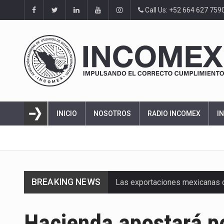
Call Us: +52 664 627 759
INICIO
NOSOTROS
RADIO INCOMEX
I
BREAKING NEWS
Las exportaciones mexicanas de
En el primer semestre de 2026, 
Hacienda apostará po