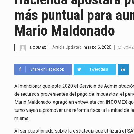
La Coalition for a Prosperous 
más puntual para au
Solo el 17.8 % de las empresa
Mario Maldonado
Ante la suspensión temporal d
Los créditos fiscales determi
Article Updated:
marzo 6, 2020
INCOMEX
COME
La industria automotriz mexic
Share on Facebook
Tweet this!
La inversión fija bruta en Méx
El gobierno de Estados Unidos 
Al mencionar que este 2020 el Servicio de Administración 
de recursos provenientes del pago de impuestos, el peri
El Departamento de Agricultur
Mario Maldonado, agregó en entrevista con
INCOMEX
que
turno vayan a promover una reforma fiscal a la mitad de la
misma.
Al ser cuestionado sobre la estrategia que utilizará el SA