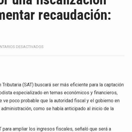
America (CPA) solicitó al gobierno de Estados Unidos mantener 
mentar recaudación:
s en México se considera totalmente preparada para la…
e las inspecciones sanitarias del Departamento de Agricultura 
nados a empresas IMMEX rara vez nacen de una interpretación 
EN
NTARIOS DESACTIVADOS
HACIENDA
ana concentra más de la mitad de las quejas bajo el Mecanismo…
APOSTARÁ
POR
ico registró un aumento de 1.1% interanual en mayo de…
UNA
FISCALIZACIÓN
anunciará un arancel del 15 % sobre los productos fabricados…
MÁS
Tributaria (SAT) buscará ser más eficiente para la captación
PUNTUAL
odista especializado en temas económicos y financieros,
PARA
a de Estados Unidos (USDA) suspendió el 5 de agosto de 2026…
 ve poco probable que la autoridad fiscal y el gobierno en
AUMENTAR
 administración, como se había anticipado al inicio de la
RECAUDACIÓN:
MARIO
MALDONADO
T para ampliar los ingresos fiscales, señaló que será a