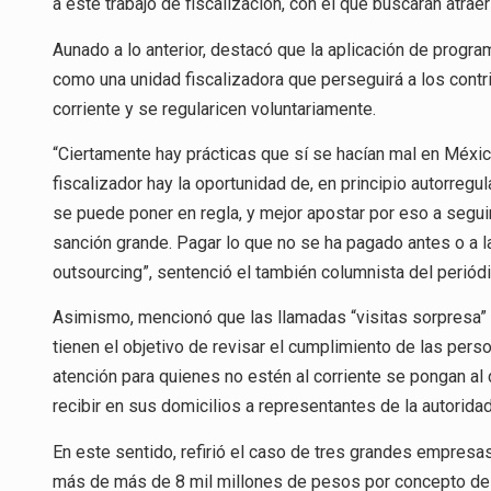
a este trabajo de fiscalización, con el que buscarán atra
Aunado a lo anterior, destacó que la aplicación de prog
como una unidad fiscalizadora que perseguirá a los contr
corriente y se regularicen voluntariamente.
“Ciertamente hay prácticas que sí se hacían mal en Méxi
fiscalizador hay la oportunidad de, en principio autorreg
se puede poner en regla, y mejor apostar por eso a segui
sanción grande. Pagar lo que no se ha pagado antes o a la 
outsourcing”, sentenció el también columnista del periódi
Asimismo, mencionó que las llamadas “visitas sorpresa” d
tienen el objetivo de revisar el cumplimiento de las per
atención para quienes no estén al corriente se pongan al
recibir en sus domicilios a representantes de la autoridad 
En este sentido, refirió el caso de tres grandes empresas
más de más de 8 mil millones de pesos por concepto de 