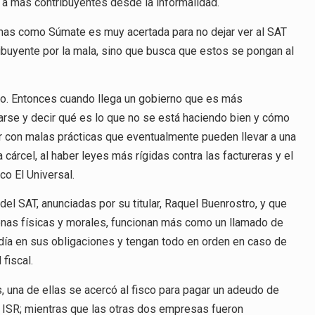
er a más contribuyentes desde la informalidad.
ramas como Súmate es muy acertada para no dejar ver al SAT
ibuyente por la mala, sino que busca que estos se pongan al
co. Entonces cuando llega un gobierno que es más
ularse y decir qué es lo que no se está haciendo bien y cómo
r con malas prácticas que eventualmente pueden llevar a una
cárcel, al haber leyes más rígidas contra las factureras y el
co El Universal.
el SAT, anunciadas por su titular, Raquel Buenrostro, y que
sonas físicas y morales, funcionan más como un llamado de
 día en sus obligaciones y tengan todo en orden en caso de
fiscal.
, una de ellas se acercó al fisco para pagar un adeudo de
ISR; mientras que las otras dos empresas fueron