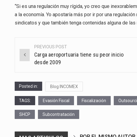
“Si es una regulación muy rígida, yo creo que inexorableme
a la economía. Yo apostaría más por ir por una regulació
sindicatos y que también tenga contenidas alguna de las
PREVIOUS POST
Post
Carga aeroportuaria tiene su peor inicio
navigation
desde 2009
Posted in:
Blog INCOMEX
TAGS:
Evasión Fiscal
Fiscalización
Outsourc
SHCP
Subcontratación
POR EL MISMO AUTOR