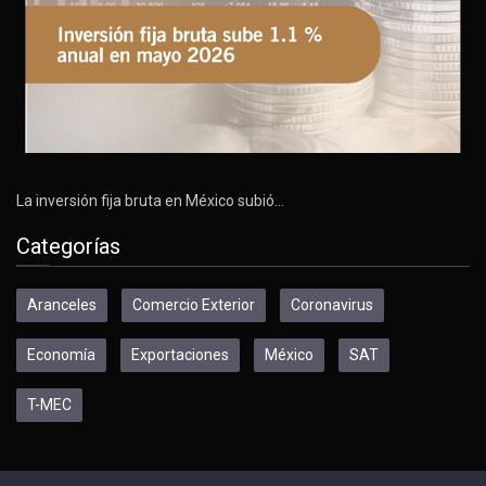
La inversión fija bruta en México subió…
Categorías
Aranceles
Comercio Exterior
Coronavirus
Economía
Exportaciones
México
SAT
T-MEC