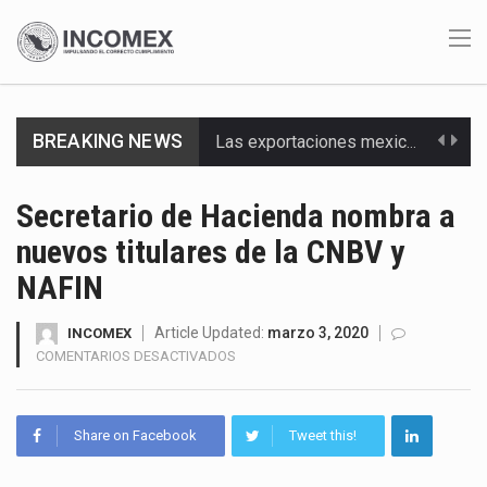
BREAKING NEWS
Las exportaciones mexicanas de vehículos ligeros disminuyeron 9.67 % en julio a tasa anual, alcanzando…
En el primer semestre de 2026, el Servicio de Administración Tributaria (SAT) cobró un total…
Secretario de Hacienda nombra a
nuevos titulares de la CNBV y
La Coalition for a Prosperous America (CPA) solicitó al gobierno de Estados Unidos mantener e…
NAFIN
Solo el 17.8 % de las empresas en México se considera totalmente preparada para la…
Article Updated:
marzo 3, 2020
INCOMEX
Ante la suspensión temporal de las inspecciones sanitarias del Departamento de Agricultura de Estados Unidos…
EN
COMENTARIOS DESACTIVADOS
SECRETARIO
Los créditos fiscales determinados a empresas IMMEX rara vez nacen de una interpretación equivocada de…
DE
HACIENDA
Share on Facebook
Tweet this!
La industria automotriz mexicana concentra más de la mitad de las quejas bajo el Mecanismo…
NOMBRA
A