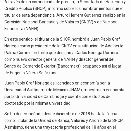
NUEVOS
La inversión fija bruta en México registró un aumento de 1.1% interanual en mayo de…
A través de un comunicado de prensa, la Secretaría de Hacienda y
TITULARES
Crédito Público (SHCP), informó sobre los nombramientos que el
DE
El gobierno de Estados Unidos anunciará un arancel del 15 % sobre los productos fabricados…
titular de esta dependencia, Arturo Herrera Gutiérrez, realizó en la
LA
Comisión Nacional Bancaria y de Valores (CNBV) y de Nacional
CNBV
El Departamento de Agricultura de Estados Unidos (USDA) suspendió el 5 de agosto de 2026…
Financiera (NAFIN).
Y
NAFIN
En este sentido, el titular de la SHCP, nombró a Juan Pablo Graf
Noriega como presidente de la CNBV en sustitución de Adalberto
Palma Gómez; en tanto que designo a Carlos Noriega Romero
como nuevo director general de NAFIN y director general del
Banco de Comercio Exterior (Bancomext), ocupando así el lugar
de Eugenio Nájera Solórzano.
Juan Pablo Graf Noriega es licenciado en economía por la
Universidad Autónoma de México (UNAM), maestro en economía
por la Universidad de Cambridge y cuenta con estudios de
doctorado por la misma universidad.
Se ha desempeñado desde diciembre de 2018 hasta la fecha
como Titular de la Unidad de Banca, Valores y Ahorro de la SHCP.
Asimismo, tiene una trayectoria profesional de 18 años en el