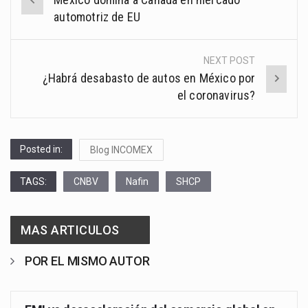
navigation
automotriz de EU
NEXT POST
¿Habrá desabasto de autos en México por
el coronavirus?
Posted in:
Blog INCOMEX
TAGS:
CNBV
Nafin
SHCP
MAS ARTICULOS
POR EL MISMO AUTOR