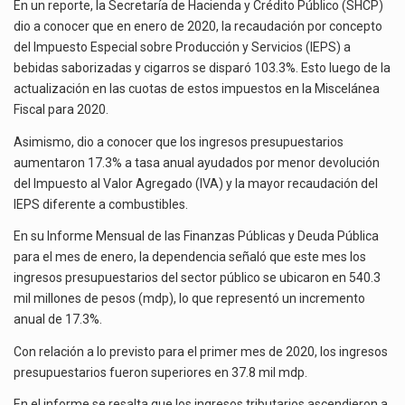
IEPS
La inversión fija bruta en México registró un aumento de 1.1% interanual en mayo de…
En un reporte, la Secretaría de Hacienda y Crédito Público (SHCP)
POR
dio a conocer que en enero de 2020, la recaudación por concepto
CIGARROS
El gobierno de Estados Unidos anunciará un arancel del 15 % sobre los productos fabricados…
del Impuesto Especial sobre Producción y Servicios (IEPS) a
Y
bebidas saborizadas y cigarros se disparó 103.3%. Esto luego de la
BEBIDAS
El Departamento de Agricultura de Estados Unidos (USDA) suspendió el 5 de agosto de 2026…
actualización en las cuotas de estos impuestos en la Miscelánea
SABORIZADAS
Fiscal para 2020.
Asimismo, dio a conocer que los ingresos presupuestarios
aumentaron 17.3% a tasa anual ayudados por menor devolución
del Impuesto al Valor Agregado (IVA) y la mayor recaudación del
IEPS diferente a combustibles.
En su Informe Mensual de las Finanzas Públicas y Deuda Pública
para el mes de enero, la dependencia señaló que este mes los
ingresos presupuestarios del sector público se ubicaron en 540.3
mil millones de pesos (mdp), lo que representó un incremento
anual de 17.3%.
Con relación a lo previsto para el primer mes de 2020, los ingresos
presupuestarios fueron superiores en 37.8 mil mdp.
En el informe se resalta que los ingresos tributarios ascendieron a