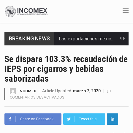
BREAKING NEWS
Las exportaciones mexicanas de vehículos ligeros disminuyeron 9.67 % en julio a tasa anual, alcanzando…
En el primer semestre de 2026, el Servicio de Administración Tributaria (SAT) cobró un total…
Se dispara 103.3% recaudación de
IEPS por cigarros y bebidas
La Coalition for a Prosperous America (CPA) solicitó al gobierno de Estados Unidos mantener e…
saborizadas
Solo el 17.8 % de las empresas en México se considera totalmente preparada para la…
Article Updated:
marzo 2, 2020
INCOMEX
Ante la suspensión temporal de las inspecciones sanitarias del Departamento de Agricultura de Estados Unidos…
EN
COMENTARIOS DESACTIVADOS
SE
Los créditos fiscales determinados a empresas IMMEX rara vez nacen de una interpretación equivocada de…
DISPARA
103.3%
Share on Facebook
Tweet this!
La industria automotriz mexicana concentra más de la mitad de las quejas bajo el Mecanismo…
RECAUDACIÓN
DE