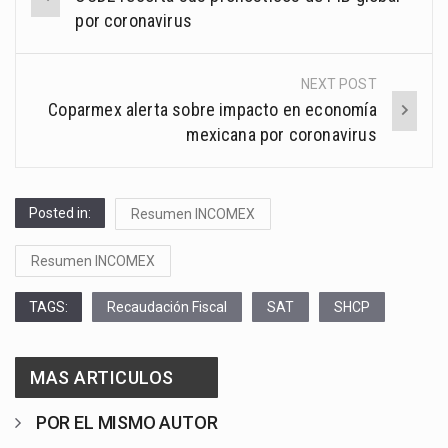
navigation
por coronavirus
NEXT POST
Coparmex alerta sobre impacto en economía
mexicana por coronavirus
Posted in:
Resumen INCOMEX
Resumen INCOMEX
TAGS:
Recaudación Fiscal
SAT
SHCP
MAS ARTICULOS
POR EL MISMO AUTOR