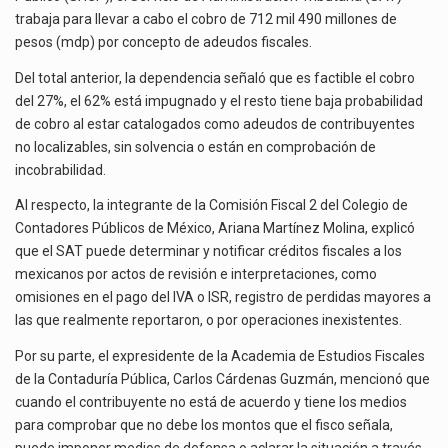
MIL
trabaja para llevar a cabo el cobro de 712 mil 490 millones de
El gobierno de Estados Unidos anunciará un arancel del 15 % sobre los productos fabricados…
MDP
pesos (mdp) por concepto de adeudos fiscales.
El Departamento de Agricultura de Estados Unidos (USDA) suspendió el 5 de agosto de 2026…
Del total anterior, la dependencia señaló que es factible el cobro
del 27%, el 62% está impugnado y el resto tiene baja probabilidad
de cobro al estar catalogados como adeudos de contribuyentes
no localizables, sin solvencia o están en comprobación de
incobrabilidad.
Al respecto, la integrante de la Comisión Fiscal 2 del Colegio de
Contadores Públicos de México, Ariana Martínez Molina, explicó
que el SAT puede determinar y notificar créditos fiscales a los
mexicanos por actos de revisión e interpretaciones, como
omisiones en el pago del IVA o ISR, registro de perdidas mayores a
las que realmente reportaron, o por operaciones inexistentes.
Por su parte, el expresidente de la Academia de Estudios Fiscales
de la Contaduría Pública, Carlos Cárdenas Guzmán, mencionó que
cuando el contribuyente no está de acuerdo y tiene los medios
para comprobar que no debe los montos que el fisco señala,
puede imponer medios de defensa o aclarar la situación a través