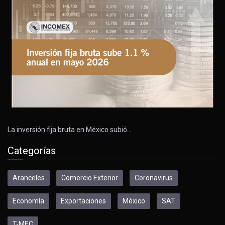
La inversión fija bruta en México subió…
Categorías
Aranceles
Comercio Exterior
Coronavirus
Economía
Exportaciones
México
SAT
T-MEC