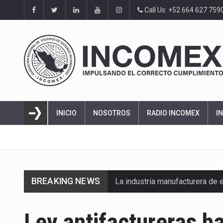
Call Us: +52 664 627 759
INICIO
NOSOTROS
RADIO INCOMEX
I
BREAKING NEWS
La industria manufacturera de 
Ley antifactureras h