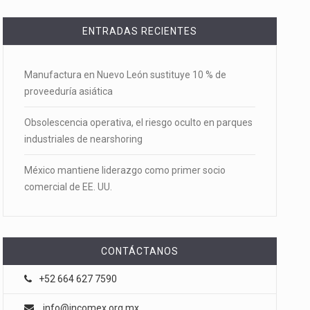
ENTRADAS RECIENTES
Manufactura en Nuevo León sustituye 10 % de
proveeduría asiática
Obsolescencia operativa, el riesgo oculto en parques
industriales de nearshoring
México mantiene liderazgo como primer socio
comercial de EE. UU.
CONTÁCTANOS
+52 664 627 7590
info@incomex.org.mx