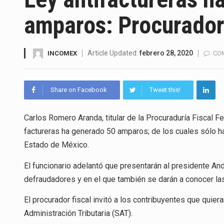
El superávit comercial de Méx
amparos: Procurador
El Tribunal Federal de Justicia
El Gobierno de Estados Unidos
Article Updated:
febrero 28, 2020
INCOMEX
CO
El mercado laboral mexicano m
Share on Facebook
Tweet this!
La Cámara Minera de México (C
Carlos Romero Aranda, titular de la Procuraduría Fiscal Fe
El secretario de Economía de 
factureras ha generado 50 amparos; de los cuales sólo h
La reforma que reduce la jorna
Estado de México.
El gobierno federal creó media
El funcionario adelantó que presentarán al presidente A
defraudadores y en el que también se darán a conocer la
El procurador fiscal invitó a los contribuyentes que quiera
Administración Tributaria (SAT).