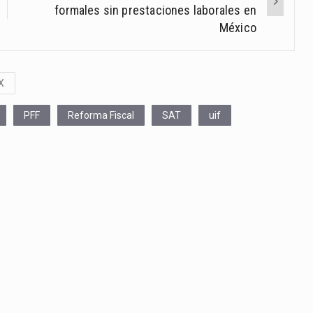
formales sin prestaciones laborales en
México
X
PFF
Reforma Fiscal
SAT
uif