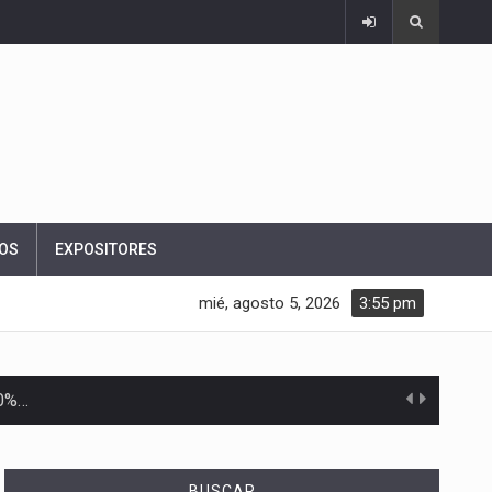
OS
EXPOSITORES
mié, agosto 5, 2026
3:55 pm
10%…
Las métricas tradicionales de los parques industriales —absorción, ocupación y metros cuadrados desarrollados— resultan insuficientes…
BUSCAR