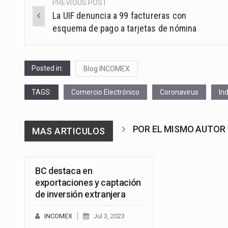
PREVIOUS POST
Post
La UIF denuncia a 99 factureras con
navigation
esquema de pago a tarjetas de nómina
Posted in:
Blog INCOMEX
TAGS:
Comercio Electrónico
Coronavirus
In
POR EL MISMO AUTOR
MAS ARTICULOS
BC destaca en
exportaciones y captación
de inversión extranjera
INCOMEX
Jul 3, 2023