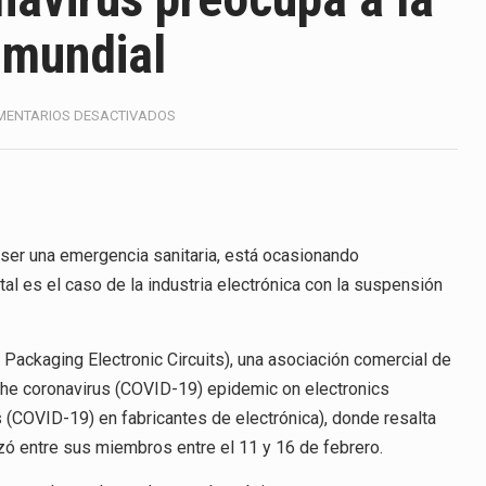
America (CPA) solicitó al gobierno de Estados Unidos mantener 
a mundial
s en México se considera totalmente preparada para la…
e las inspecciones sanitarias del Departamento de Agricultura 
EN
MENTARIOS DESACTIVADOS
PROPAGACIÓN
nados a empresas IMMEX rara vez nacen de una interpretación 
DE
CORONAVIRUS
PREOCUPA
ana concentra más de la mitad de las quejas bajo el Mecanismo…
A
LA
ser una emergencia sanitaria, está ocasionando
ico registró un aumento de 1.1% interanual en mayo de…
INDUSTRIA
tal es el caso de la industria electrónica con la suspensión
ELECTRÓNICA
anunciará un arancel del 15 % sobre los productos fabricados…
MUNDIAL
a de Estados Unidos (USDA) suspendió el 5 de agosto de 2026…
d Packaging Electronic Circuits), una asociación comercial de
f the coronavirus (COVID-19) epidemic on electronics
 (COVID-19) en fabricantes de electrónica), donde resalta
ó entre sus miembros entre el 11 y 16 de febrero.