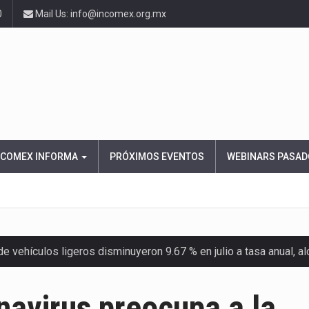
0
Mail Us: info@incomex.org.mx
NCOMEX INFORMA
PRÓXIMOS EVENTOS
WEBINARS PASAD
 vehículos ligeros disminuyeron 9.67 % en julio a tasa anual, 
el Servicio de Administración Tributaria (SAT) cobró un total…
avirus preocupa a la