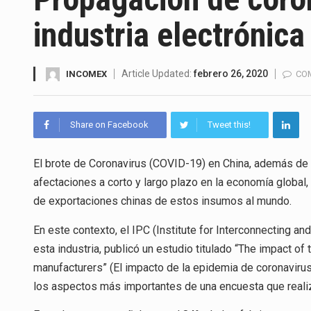
La Coalition for a Prosperous 
industria electrónic
Solo el 17.8 % de las empresa
Ante la suspensión temporal d
Article Updated:
febrero 26, 2020
INCOMEX
CO
Los créditos fiscales determi
Share on Facebook
Tweet this!
La industria automotriz mexic
El brote de Coronavirus (COVID-19) en China, además de 
La inversión fija bruta en Méx
afectaciones a corto y largo plazo en la economía global, 
El gobierno de Estados Unidos 
de exportaciones chinas de estos insumos al mundo.
El Departamento de Agricultur
En este contexto, el IPC (Institute for Interconnecting an
esta industria, publicó un estudio titulado “The impact o
manufacturers” (El impacto de la epidemia de coronavirus
los aspectos más importantes de una encuesta que realiz