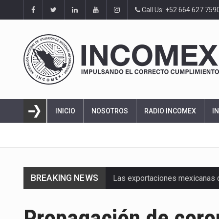
Call Us: +52 664 627 759
INICIO
NOSOTROS
RADIO INCOMEX
I
BREAKING NEWS
Las exportaciones mexicanas de
En el primer semestre de 2026, 
Propagación de coron