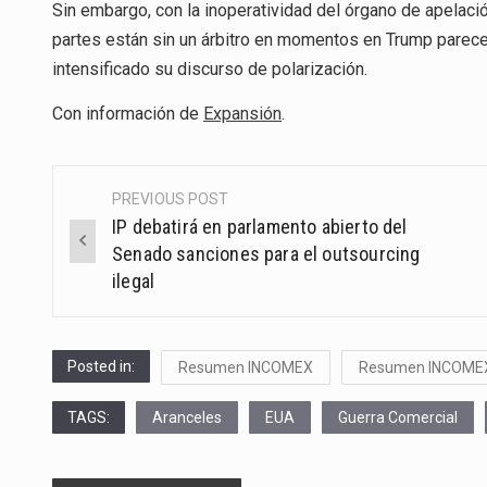
Sin embargo, con la inoperatividad del órgano de apelac
partes están sin un árbitro en momentos en Trump parece f
intensificado su discurso de polarización.
Con información de
Expansión
.
PREVIOUS POST
Post
IP debatirá en parlamento abierto del
navigation
Senado sanciones para el outsourcing
ilegal
Posted in:
Resumen INCOMEX
Resumen INCOME
TAGS:
Aranceles
EUA
Guerra Comercial