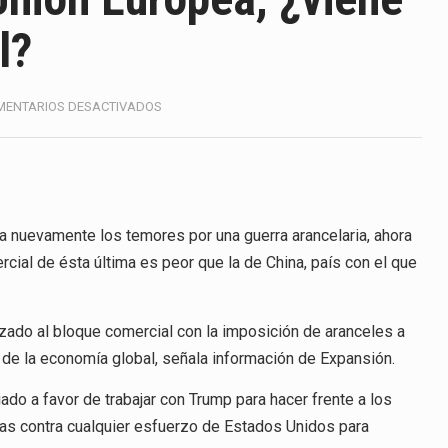
ico registró un aumento de 1.1% interanual en mayo de…
l?
anunciará un arancel del 15 % sobre los productos fabricados…
a de Estados Unidos (USDA) suspendió el 5 de agosto de 2026…
EN
MENTARIOS DESACTIVADOS
ESTADOS
e los horarios de trabajo en turnos rotativos podría ser…
UNIDOS
Y
LA
exportación afiliada a Index en Nuevo León ha alcanzado hasta 
UNIÓN
EUROPEA,
a nuevamente los temores por una guerra arancelaria, ahora
¿VIENE
rcial de ésta última es peor que la de China, país con el que
OTRA
ico con Estados Unidos alcanzó 102,581 millones de dólares (m
GUERRA
COMERCIAL?
 Administrativa (TFJA), a través de su Segunda Sala Regional en…
ado al bloque comercial con la imposición de aranceles a
 de la economía global, señala información de Expansión.
do a favor de trabajar con Trump para hacer frente a los
ias contra cualquier esfuerzo de Estados Unidos para