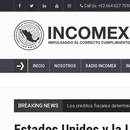
Call Us: +52 664 627 759
INICIO
NOSOTROS
RADIO INCOMEX
I
BREAKING NEWS
Los créditos fiscales determi
La industria automotriz mexic
Estados Unidos y la 