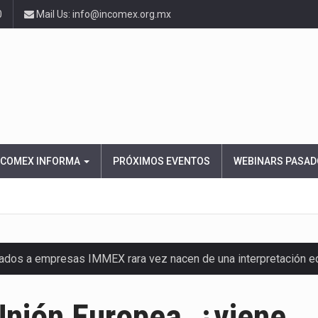
0
Mail Us: info@incomex.org.mx
NCOMEX INFORMA
PRÓXIMOS EVENTOS
WEBINARS PASAD
nados a empresas IMMEX rara vez nacen de una interpretación 
ana concentra más de la mitad de las quejas bajo el Mecanismo…
Unión Europea, ¿viene