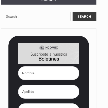
10%…
Las métricas tradicionales de los parques industriales —absorción, ocupación y metros cuadrados desarrollados— resultan insuficientes…
dd) en…