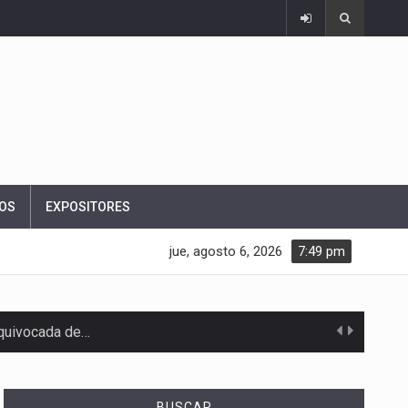
OS
EXPOSITORES
jue, agosto 6, 2026
7:49 pm
equivocada de…
BUSCAR