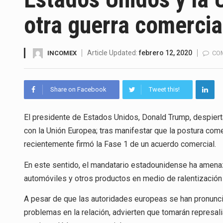
La inversión fija bruta en Méx
otra guerra comercia
El gobierno de Estados Unidos 
El Departamento de Agricultur
Article Updated:
febrero 12, 2020
INCOMEX
CO
El derecho a la previsibilidad d
Share on Facebook
Tweet this!
La industria manufacturera de 
El presidente de Estados Unidos, Donald Trump, despiert
con la Unión Europea; tras manifestar que la postura come
El superávit comercial de Méx
recientemente firmó la Fase 1 de un acuerdo comercial.
El Tribunal Federal de Justicia
En este sentido, el mandatario estadounidense ha amenaz
automóviles y otros productos en medio de ralentización
A pesar de que las autoridades europeas se han pronuncia
problemas en la relación, advierten que tomarán represal