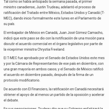
DEL
La inversión fija bruta en México registró un aumento de 1.1% interanual en mayo de…
Tal como se había anticipado la semana pasada, el primer
T-
ministro canadiense, Justin Trudeau, adelantó el proceso de
MEC
El gobierno de Estados Unidos anunciará un arancel del 15 % sobre los productos fabricados…
ratificación del Tratado entre México, Estados Unidos y Canadá (T-
EN
MEC), dando inicio formalmente este lunes en el Parlamento de
EL
El Departamento de Agricultura de Estados Unidos (USDA) suspendió el 5 de agosto de 2026…
su país.
PARLAMENTO
El embajador de México en Canadá, Juan José Gómez Camacho,
indicó que este paso se dio con la notificación de una moción para
discutir el acuerdo comercial en el órgano legislativo por parte de
la viceprimer ministra Chrystia Freeland.
El T-MEC fue aprobado por el Senado de Estados Unidos este mes
y por la Cámara de Representantes de ese país en diciembre, con
una gran mayoría en ambos casos; y el Senado de México ratificó
el acuerdo en diciembre pasado, después de la firma de un
protocolo modificatorio.
De acuerdo con El Financiero, la ratificación en Canadá necesitará
obtener el apoyo de al menos un partido de la oposición y acelerar
el debate.
En sus negociaciones, Trudeau dijo que su Gobierno enfatizará la