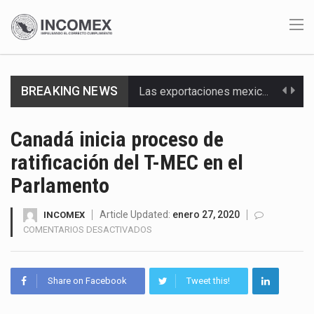
BREAKING NEWS
Las exportaciones mexicanas de vehículos ligeros disminuyeron 9.67 % en julio a tasa anual, alcanzando…
En el primer semestre de 2026, el Servicio de Administración Tributaria (SAT) cobró un total…
Canadá inicia proceso de
ratificación del T-MEC en el
La Coalition for a Prosperous America (CPA) solicitó al gobierno de Estados Unidos mantener e…
Parlamento
Solo el 17.8 % de las empresas en México se considera totalmente preparada para la…
Article Updated:
enero 27, 2020
INCOMEX
Ante la suspensión temporal de las inspecciones sanitarias del Departamento de Agricultura de Estados Unidos…
EN
COMENTARIOS DESACTIVADOS
CANADÁ
Los créditos fiscales determinados a empresas IMMEX rara vez nacen de una interpretación equivocada de…
INICIA
PROCESO
Share on Facebook
Tweet this!
La industria automotriz mexicana concentra más de la mitad de las quejas bajo el Mecanismo…
DE
RATIFICACIÓN