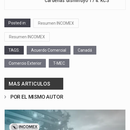
Cárdenas disminuyó 17%: KCS
Posted in:
Resumen INCOMEX
Resumen INCOMEX
TAGS:
Acuerdo Comercial
Canadá
Comercio Exterior
T-MEC
MAS ARTICULOS
POR EL MISMO AUTOR