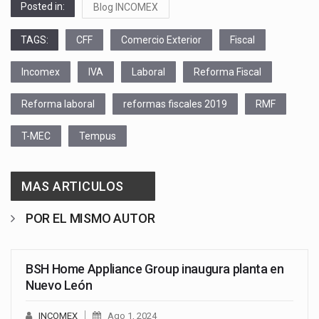
Posted in:
Blog INCOMEX
TAGS:
CFF
Comercio Exterior
Fiscal
Incomex
IVA
Laboral
Reforma Fiscal
Reforma laboral
reformas fiscales 2019
RMF
T-MEC
Tempus
MAS ARTICULOS
POR EL MISMO AUTOR
BSH Home Appliance Group inaugura planta en
Nuevo León
INCOMEX
Ago 1, 2024