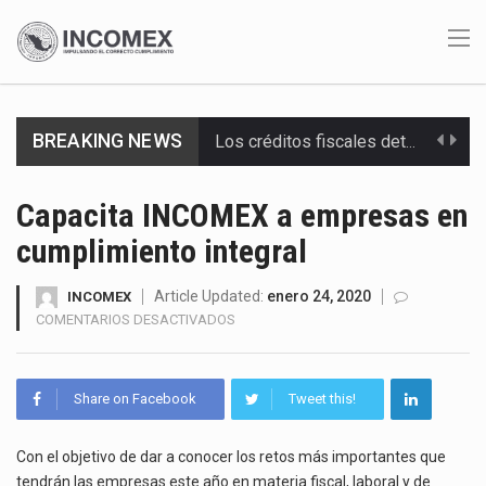
Los créditos fiscales determinados a empresas IMMEX rara vez nacen de una interpretación equivocada de…
BREAKING NEWS
La industria automotriz mexicana concentra más de la mitad de las quejas bajo el Mecanismo…
La inversión fija bruta en México registró un aumento de 1.1% interanual en mayo de…
Capacita INCOMEX a empresas en
cumplimiento integral
El gobierno de Estados Unidos anunciará un arancel del 15 % sobre los productos fabricados…
El Departamento de Agricultura de Estados Unidos (USDA) suspendió el 5 de agosto de 2026…
Article Updated:
enero 24, 2020
INCOMEX
EN
COMENTARIOS DESACTIVADOS
CAPACITA
El derecho a la previsibilidad de los horarios de trabajo en turnos rotativos podría ser…
INCOMEX
A
La industria manufacturera de exportación afiliada a Index en Nuevo León ha alcanzado hasta 10%…
Share on Facebook
Tweet this!
EMPRESAS
EN
Las métricas tradicionales de los parques industriales —absorción, ocupación y metros cuadrados desarrollados— resultan insuficientes…
CUMPLIMIENTO
Con el objetivo de dar a conocer los retos más importantes que
INTEGRAL
tendrán las empresas este año en materia fiscal, laboral y de