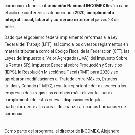
El superávit comercial de México con Estados Unidos alcanzó 102,581 millones de dólares (mdd) en…
comercio exterior, la
Asociación Nacional INCOMEX
llevó a cabo
el ciclo de conferencias denominado
2020, cumplimiento
El Tribunal Federal de Justicia Administrativa (TFJA), a través de su Segunda Sala Regional en…
integral: fiscal, laboral y comercio exterior
el jueves 23 de
enero.
Dado que el gobierno federal implementó reformas a la Ley
Federal del Trabajo (LFT), así como a los diversos reglamentos en
materia tributaria como el Código Fiscal de la Federación (CFF), las
Leyes del Impuesto al Valor Agregado (LIVA), del Impuesto Sobre
la Renta (ISR), Impuesto Especial sobre Producción y Servicios
(IEPS), la Resolución Miscelánea Fiscal (RMF) para 2020 y se
aprobaron modificaciones al Tratado entre México, Estados
Unidos y Canadá (T-MEC); resulta importante dar a conocer a las
empresas de la región los cambios más relevantes para el
cumplimiento de estas nuevas disposiciones legales,
particularmente a las áreas de finanzas, recursos humanos y de
comercio.
Como parte del programa, el director de INCOMEX, Alejandro