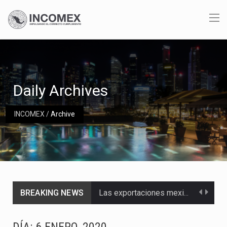
Daily Archives
INCOMEX
/
Archive
BREAKING NEWS
Las exportaciones mexicanas de vehículos ligeros disminuyeron 9.67 % en julio a tasa anual, alcanzando…
En el primer semestre de 2026, el Servicio de Administración Tributaria (SAT) cobró un total…