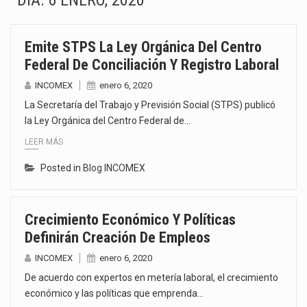
DÍA:
6 ENERO, 2020
La Coalition for a Prosperous America (CPA) solicitó al gobierno de Estados Unidos mantener e…
Emite STPS La Ley Orgánica Del Centro
Solo el 17.8 % de las empresas en México se considera totalmente preparada para la…
Federal De Conciliación Y Registro Laboral
Ante la suspensión temporal de las inspecciones sanitarias del Departamento de Agricultura de Estados Unidos…
INCOMEX
enero 6, 2020
La Secretaría del Trabajo y Previsión Social (STPS) publicó
Los créditos fiscales determinados a empresas IMMEX rara vez nacen de una interpretación equivocada de…
la Ley Orgánica del Centro Federal de…
LEER MÁS
La industria automotriz mexicana concentra más de la mitad de las quejas bajo el Mecanismo…
Posted in
Blog INCOMEX
La inversión fija bruta en México registró un aumento de 1.1% interanual en mayo de…
El gobierno de Estados Unidos anunciará un arancel del 15 % sobre los productos fabricados…
Crecimiento Económico Y Políticas
Definirán Creación De Empleos
El Departamento de Agricultura de Estados Unidos (USDA) suspendió el 5 de agosto de 2026…
INCOMEX
enero 6, 2020
De acuerdo con expertos en metería laboral, el crecimiento
económico y las políticas que emprenda…