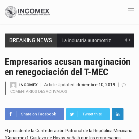
BREAKING NEWS
La industria automotriz mexicana concentra más de la mitad de las quejas bajo el Mecanismo…
La inversión fija bruta en México registró un aumento de 1.1% interanual en mayo de…
Empresarios acusan marginación
en renegociación del T-MEC
El gobierno de Estados Unidos anunciará un arancel del 15 % sobre los productos fabricados…
El Departamento de Agricultura de Estados Unidos (USDA) suspendió el 5 de agosto de 2026…
Article Updated:
diciembre 10, 2019
INCOMEX
EN
COMENTARIOS DESACTIVADOS
EMPRESARIOS
El derecho a la previsibilidad de los horarios de trabajo en turnos rotativos podría ser…
ACUSAN
MARGINACIÓN
La industria manufacturera de exportación afiliada a Index en Nuevo León ha alcanzado hasta 10%…
Share on Facebook
Tweet this!
EN
RENEGOCIACIÓN
Las métricas tradicionales de los parques industriales —absorción, ocupación y metros cuadrados desarrollados— resultan insuficientes…
DEL
El presidente la Confederación Patronal de la República Mexicana
T-
(Coparmex), Gustavo de Hoyos, señaló que los empresarios