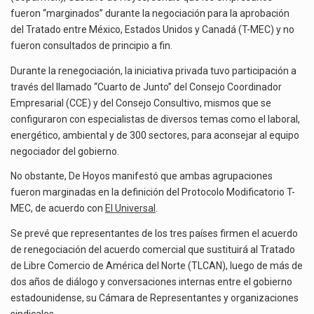
El superávit comercial de México con Estados Unidos alcanzó 102,581 millones de dólares (mdd) en…
MEC
fueron “marginados” durante la negociación para la aprobación
del Tratado entre México, Estados Unidos y Canadá (T-MEC) y no
El Tribunal Federal de Justicia Administrativa (TFJA), a través de su Segunda Sala Regional en…
fueron consultados de principio a fin.
El Gobierno de Estados Unidos ha procesado la devolución de aproximadamente 100,000 millones de dólares…
Durante la renegociación, la iniciativa privada tuvo participación a
través del llamado “Cuarto de Junto” del Consejo Coordinador
Empresarial (CCE) y del Consejo Consultivo, mismos que se
configuraron con especialistas de diversos temas como el laboral,
energético, ambiental y de 300 sectores, para aconsejar al equipo
negociador del gobierno.
No obstante, De Hoyos manifestó que ambas agrupaciones
fueron marginadas en la definición del Protocolo Modificatorio T-
MEC, de acuerdo con
El Universal
.
Se prevé que representantes de los tres países firmen el acuerdo
de renegociación del acuerdo comercial que sustituirá al Tratado
de Libre Comercio de América del Norte (TLCAN), luego de más de
dos años de diálogo y conversaciones internas entre el gobierno
estadounidense, su Cámara de Representantes y organizaciones
sindicales.