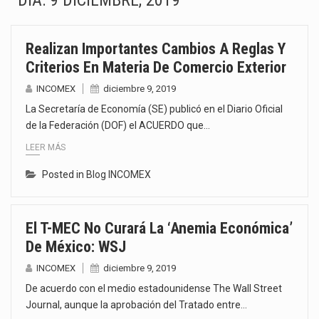
DÍA:
9 DICIEMBRE, 2019
La Coalition for a Prosperous America (CPA) solicitó al gobierno de Estados Unidos mantener e…
Realizan Importantes Cambios A Reglas Y
Solo el 17.8 % de las empresas en México se considera totalmente preparada para la…
Criterios En Materia De Comercio Exterior
Ante la suspensión temporal de las inspecciones sanitarias del Departamento de Agricultura de Estados Unidos…
INCOMEX
diciembre 9, 2019
La Secretaría de Economía (SE) publicó en el Diario Oficial
Los créditos fiscales determinados a empresas IMMEX rara vez nacen de una interpretación equivocada de…
de la Federación (DOF) el ACUERDO que…
LEER MÁS
La industria automotriz mexicana concentra más de la mitad de las quejas bajo el Mecanismo…
Posted in
Blog INCOMEX
La inversión fija bruta en México registró un aumento de 1.1% interanual en mayo de…
El gobierno de Estados Unidos anunciará un arancel del 15 % sobre los productos fabricados…
El T-MEC No Curará La ‘anemia Económica’
De México: WSJ
El Departamento de Agricultura de Estados Unidos (USDA) suspendió el 5 de agosto de 2026…
INCOMEX
diciembre 9, 2019
De acuerdo con el medio estadounidense The Wall Street
Journal, aunque la aprobación del Tratado entre…