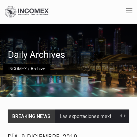
Daily Archives
INCOMEX
/
Archive
BREAKING NEWS
Las exportaciones mexicanas de vehículos ligeros disminuyeron 9.67 % en julio a tasa anual, alcanzando…
En el primer semestre de 2026, el Servicio de Administración Tributaria (SAT) cobró un total…